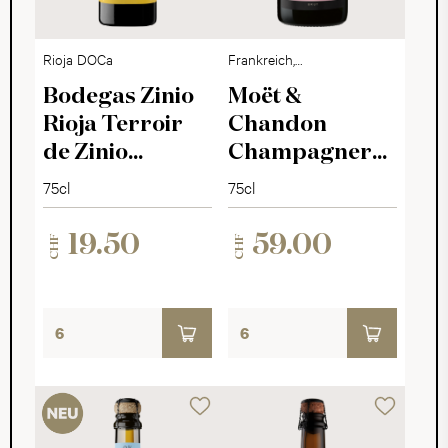
Rioja DOCa
Frankreich,
Champagne
Bodegas Zinio
Moët &
Rioja Terroir
Chandon
de Zinio
Champagner
Reserva 2020
Rosé Impérial
75cl
75cl
19.50
59.00
CHF
CHF