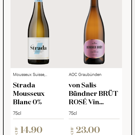
Mousseux Suisse,
AOC Graubünden
alkoholfrei
Strada
von Salis
Mousseux
Bündner BRÜT
Blanc 0%
ROSÉ Vin
Mousseux 2025
75cl
75cl
14.90
23.00
CHF
CHF