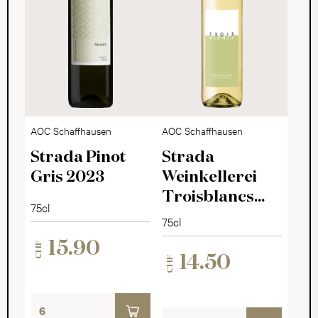
AOC Schaffhausen
AOC Schaffhausen
Strada Pinot
Strada
Gris 2023
Weinkellerei
Troisblancs
75cl
2023
75cl
15.90
CHF
14.50
CHF