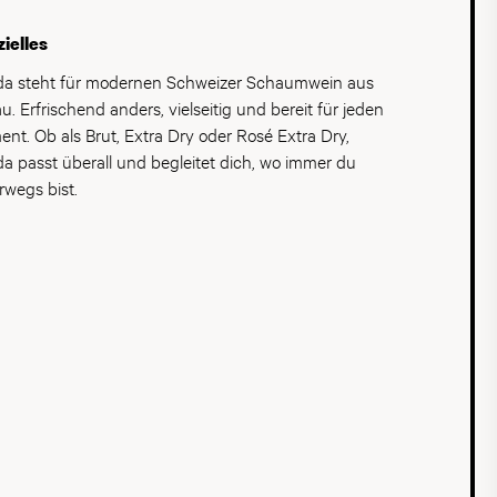
rdings Schaumweine aus Schaffhausen für Furore.
vative alkoholfreie Schaumweine angeboten, die das
ielles
entische Bouquet und die feine Charakteristik der
on vollkommen ohne Alkohol ins Glas bringen. So
da steht für modernen Schweizer Schaumwein aus
teht ein moderner Schweizer Schaumwein jenseits
au. Erfrischend anders, vielseitig und bereit für jeden
Champagner und Prosecco, der jeden Moment zu
nt. Ob als Brut, Extra Dry oder Rosé Extra Dry,
m besonderen Erlebnis macht, ganz nach dem
da passt überall und begleitet dich, wo immer du
o: So nah. So prickelnd.
rwegs bist.