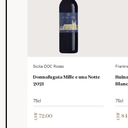
Sicilia DOC Rosso
Frankr
Donnafugata Mille e una Notte
Ruina
2021
Blan
75cl
75cl
CHF
CHF
72.00
84