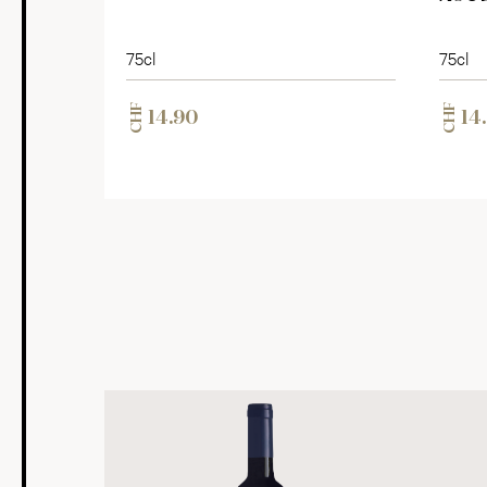
75cl
75cl
CHF
CHF
14.90
14