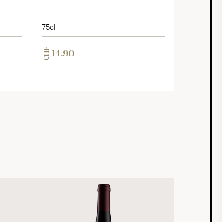
75cl
CHF
14.90