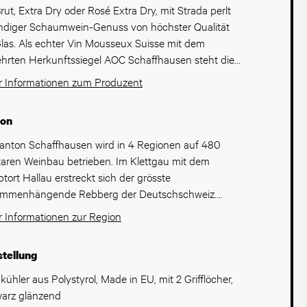
rut, Extra Dry oder Rosé Extra Dry, mit Strada perlt
ndiger Schaumwein-Genuss von höchster Qualität
Glas. Als echter Vin Mousseux Suisse mit dem
hrten Herkunftssiegel AOC Schaffhausen steht die
e für eigenständige Schweizer
 Informationen zum Produzent
umweinkompetenz aus dem bekannten Weindorf
au. Die aromatische Pinot-Noir-Traube, reinsortig und
ion
usiv gewachsen auf den traditionsreichen Böden des
ffhauser Blauburgunderlandes, bildet das stolze
anton Schaffhausen wird in 4 Regionen auf 480
ament dieser edlen Kreationen. Die Ernte erfolgt
aren Weinbau betrieben. Im Klettgau mit dem
chliesslich von Hand, woraufhin die ganzen Trauben
tort Hallau erstreckt sich der grösste
nders schonend gepresst werden, um einen
mmenhängende Rebberg der Deutschschweiz.
klassigen, klaren Grundwein zu gewinnen. Seine feine
m ist Hallau die flächenmässig grösste
 Informationen zur Region
age, die lebendige Frische und die unverwechselbare
baugemeinde der Deutschweiz. Das Klima ist durch
atische Klarheit verdankt Strada der
Schutz des Schwarzwaldes trocken und warm.
tellung
hliessenden zweiten Gärung, die nach der
strittene Hauptsorte im Schauffhauser Weinberg ist
itionsreichen Charmat-Methode in grossen
Pinot Noir, der über 60% der Gesamtrebfläche
kühler aus Polystyrol, Made in EU, mit 2 Grifflöcher,
ktanks durchgeführt wird. Um den zeitgemässen
ckt. Nebst den geschätzten Rotweinen sorgen
arz glänzend
ss perfekt abzurunden, werden neu auch drei