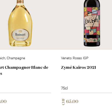
eich, Champagne
Veneto Rosso IGP
rt Champagner Blanc de
Zymé Kairos 2021
cs
75cl
CHF
.00
65.00