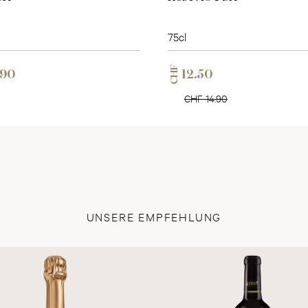
75cl
CHF
.90
12.50
CHF 14.90
UNSERE EMPFEHLUNG