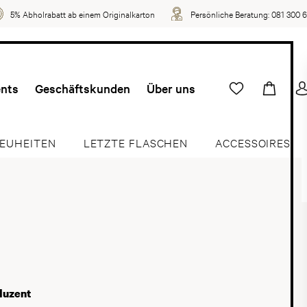
5% Abholrabatt ab einem Originalkarton
Persönliche Beratung:
081 300 
ents
Geschäftskunden
Über uns
EUHEITEN
LETZTE FLASCHEN
ACCESSOIRES
duzent