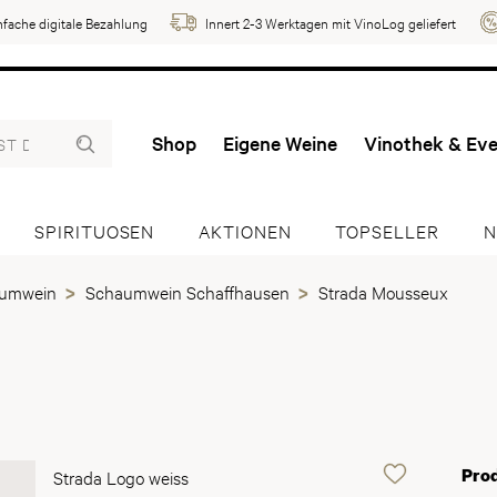
nfache digitale Bezahlung
Innert 2-3 Werktagen mit VinoLog geliefert
Shop
Eigene Weine
Vinothek & Ev
SPIRITUOSEN
AKTIONEN
TOPSELLER
N
aumwein
Schaumwein Schaffhausen
Strada Mousseux
Pro
Strada Logo weiss