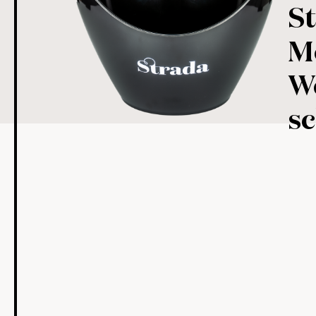
S
M
W
s