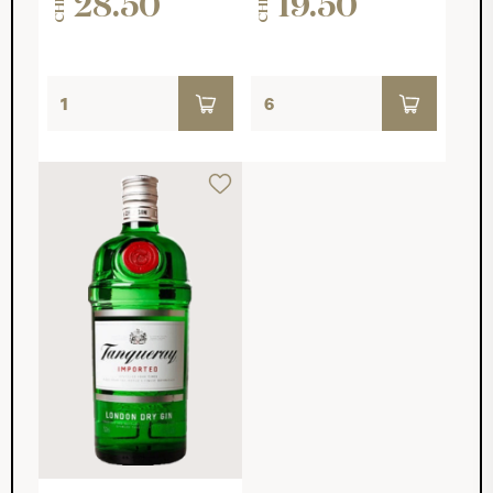
28.50
19.50
CHF
CHF