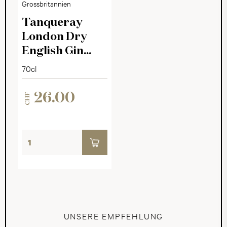
Grossbritannien
Tanqueray
London Dry
English Gin
43.1°
70cl
26.00
CHF
UNSERE EMPFEHLUNG