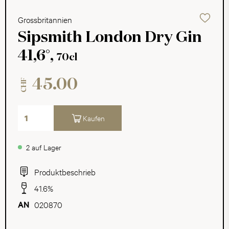
Grossbritannien
Sipsmith London Dry Gin
41,6°,
70cl
45.00
CHF
Kaufen
2 auf Lager
Produktbeschrieb
41.6%
020870