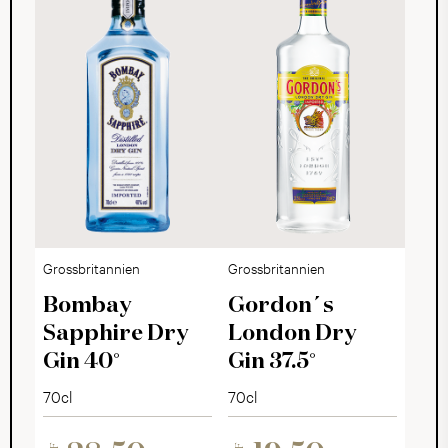
Grossbritannien
Grossbritannien
Bombay
Gordon´s
Sapphire Dry
London Dry
Gin 40°
Gin 37.5°
70cl
70cl