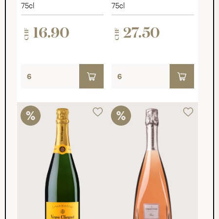
Blanc Quarzit
75cl
75cl
2025
16.90
27.50
CHF
CHF