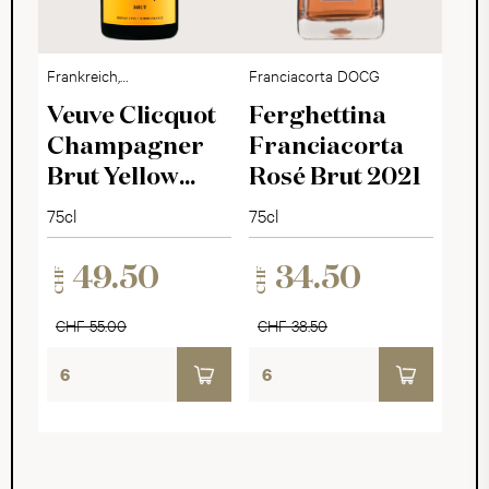
Frankreich,
Franciacorta DOCG
Champagne
Veuve Clicquot
Ferghettina
Champagner
Franciacorta
Brut Yellow
Rosé Brut 2021
Label
75cl
75cl
49.50
34.50
CHF
CHF
CHF 55.00
CHF 38.50