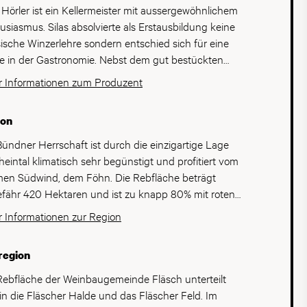
s Hörler ist ein Kellermeister mit aussergewöhnlichem
usiasmus. Silas absolvierte als Erstausbildung keine
sische Winzerlehre sondern entschied sich für eine
e in der Gastronomie. Nebst dem gut bestückten
keller seines Vaters, war die Kochlehre im 17 Gault
 Informationen zum Produzent
au Punkte Restaurant Blumenau bei Lehrmeister
i Maag ausschlaggebend für seine Liebe zum Wein.
ion
iess Maag ihn jeden Tag Weine blind verkosten und
ersten Lehrlingslöhne flossen direkt in eine Kiste
Bündner Herrschaft ist durch die einzigartige Lage
ard-Montrachet» von Leflaive. Seine Erfahrungen
heintal klimatisch sehr begünstigt und profitiert vom
elte Silas Hörler bei einigen der renommiertesten
en Südwind, dem Föhn. Die Rebfläche beträgt
baubetriebe der Schweiz, unter anderem als
fähr 420 Hektaren und ist zu knapp 80% mit roten
ermeister auf dem Weingut Davaz in Fläsch. Heute
orten bestockt, wovon Pinot Noir der unbestrittene
 Informationen zur Region
tet Silas Hörler als Betriebsleiter und Kellermeister im
im Rebberg ist. Bei den weissen Sorten ist die Vielfalt
oss Salenegg und bewirtschaftet zusammen mit
ter und umfasst lokale und internationale Sorten mit
region
er Frau Martina die eigenen Rebstöcke in Fläsch.
leter als weissem Aushängeschild. Aufgrund der
ltert werden die Trauben bei einem befreundeten
ezeichneten Weinqualität und den klassischen
Rebfläche der Weinbaugemeinde Fläsch unterteilt
er, da sie selbst keinen eigenen Keller haben. Die
under-Sorten wird die Bündner Herrschaft als das
 in die Fläscher Halde und das Fläscher Feld. Im
e sind absolut kompromisslos, getreu seinem Credo: