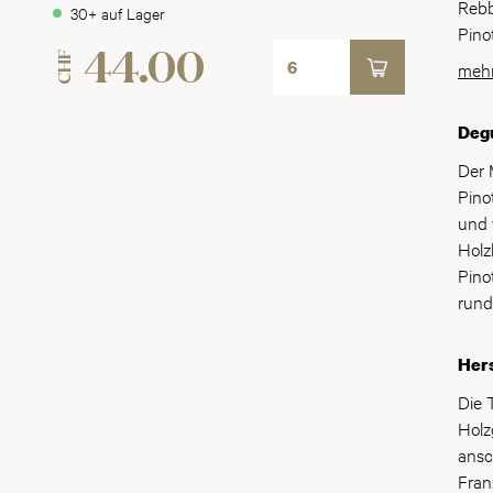
Burg
Rebb
30+ auf Lager
«Jed
Pino
Kuns
Parz
CHF
44.00
mehr
Ents
leid
über
Viel
Char
Degu
hat.
gesa
Der 
Wein
Pino
und 
Holz
Pino
rund
Hers
Die 
Holz
ansc
Fran