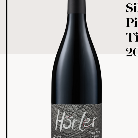
Si
Pi
T
2