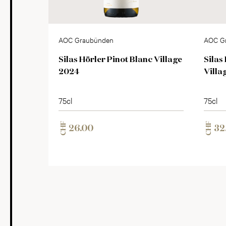
AOC Graubünden
AOC G
Silas Hörler Pinot Blanc Village
Silas
2024
Villa
75cl
75cl
CHF
CHF
26.00
32