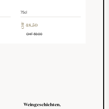
75cl
CHF
48.50
CHF 59.00
Weingeschichten,