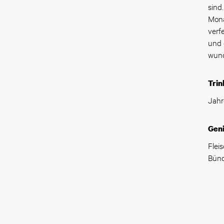
sind.
Mona
verf
und 
wund
Trin
Jahr
Gen
Flei
Bünd