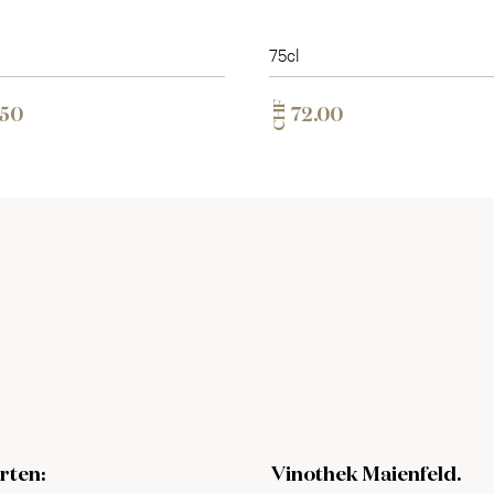
75cl
CHF
.50
72.00
rten:
Vinothek Maienfeld.