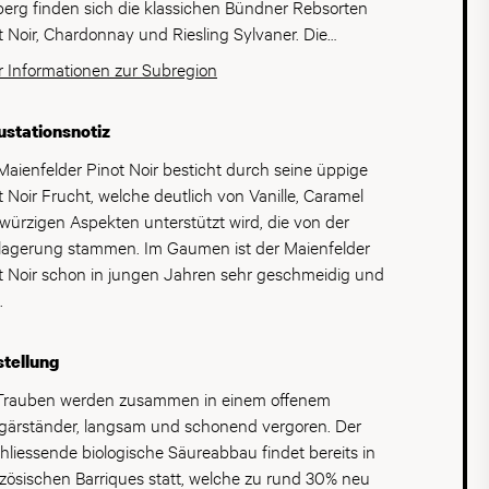
und der Schweiz gelobt.
erg finden sich die klassichen Bündner Rebsorten
er Wein, auch der einfachste, muss ein kleines
t Noir, Chardonnay und Riesling Sylvaner. Die
twerk sein, dann habe ich mein Ziel erreicht.»
ellen sind kleinräumig auf zahlreiche Winzer und
 Informationen zur Subregion
prechend ist sein Weinsortiment zwar klein
enschaftliche Rebbauern aufgeteilt, was eine grosse
zeugt aber auf ganzer Linie. Terroir-typisch stehen
falt und unterschiedliche Handschriften zur Folge
donnay und Pinot Noir im Mittelpunkt – und wie
stationsnotiz
gt, ob komplex oder einfach ist jeder Silas Hörler
Maienfelder Pinot Noir besticht durch seine üppige
 ein Meisterwerk.
t Noir Frucht, welche deutlich von Vanille, Caramel
würzigen Aspekten unterstützt wird, die von der
lagerung stammen. Im Gaumen ist der Maienfelder
t Noir schon in jungen Jahren sehr geschmeidig und
.
tellung
Trauben werden zusammen in einem offenem
gärständer, langsam und schonend vergoren. Der
hliessende biologische Säureabbau findet bereits in
zösischen Barriques statt, welche zu rund 30% neu