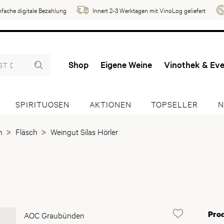
nfache digitale Bezahlung
Innert 2-3 Werktagen mit VinoLog geliefert
Shop
Eigene Weine
Vinothek & Ev
SPIRITUOSEN
AKTIONEN
TOPSELLER
N
n
Fläsch
Weingut Silas Hörler
Pro
AOC Graubünden