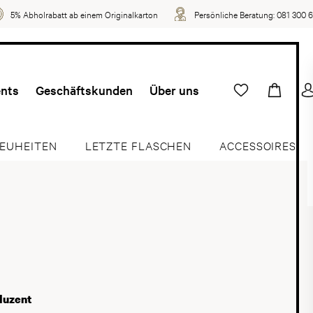
5% Abholrabatt ab einem Originalkarton
Persönliche Beratung:
081 300 
ents
Geschäftskunden
Über uns
EUHEITEN
LETZTE FLASCHEN
ACCESSOIRES
duzent