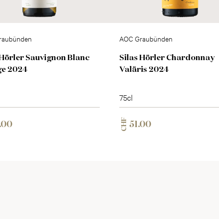
raubünden
AOC Graubünden
 Hörler Sauvignon Blanc
Silas Hörler Chardonnay
ge 2024
Valäris 2024
75cl
CHF
.00
51.00