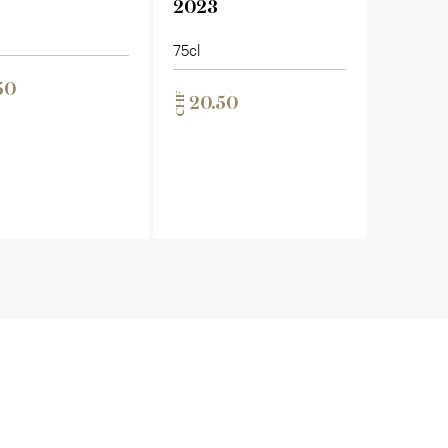
2023
75cl
50
CHF
20.50