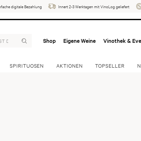
nfache digitale Bezahlung
Innert 2-3 Werktagen mit VinoLog geliefert
Shop
Eigene Weine
Vinothek & Ev
SPIRITUOSEN
AKTIONEN
TOPSELLER
N