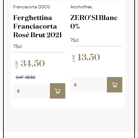
Franciacorta DOCG
Alcoholfree
Sparkling Dry
Ferghettina
ZERO'SI Blanc
Franciacorta
0%
Rosé Brut 2021
75cl
75cl
13.50
CHF
34.50
CHF
CHF 38.50