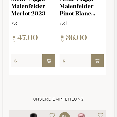
Maienfelder
Maienfelder
Merlot 2023
Pinot Blanc
2024
75cl
75cl
47.00
36.00
CHF
CHF
UNSERE EMPFEHLUNG