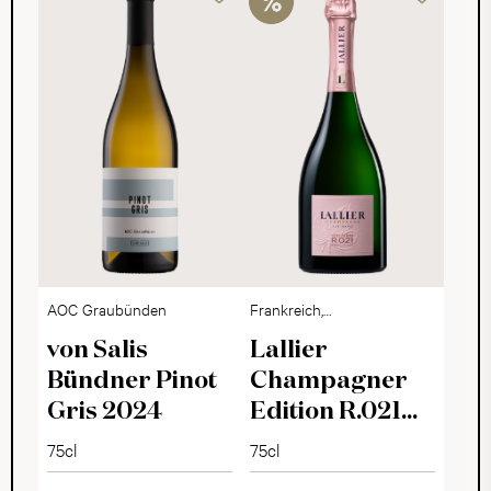
AOC Graubünden
Frankreich,
Champagne
von Salis
Lallier
Bündner Pinot
Champagner
Gris 2024
Edition R.021
Rosé Brut
75cl
75cl