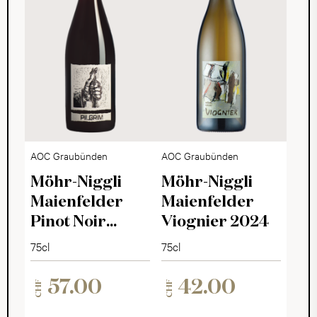
AOC Graubünden
AOC Graubünden
Möhr-Niggli
Möhr-Niggli
Maienfelder
Maienfelder
Pinot Noir
Viognier 2024
Pilgrim 2023
75cl
75cl
57.00
42.00
CHF
CHF