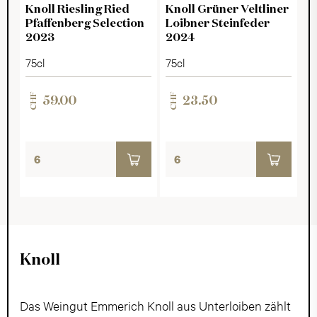
Knoll Riesling Ried
Knoll Grüner Veltliner
Pfaffenberg Selection
Loibner Steinfeder
2023
2024
75cl
75cl
CHF
CHF
59.00
23.50
Knoll
Das Weingut Emmerich Knoll aus Unterloiben zählt