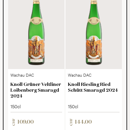
Wachau DAC
Wachau DAC
Knoll Grüner Veltliner
Knoll Riesling Ried
Loibenberg Smaragd
Schütt Smaragd 2024
2024
150cl
150cl
CHF
CHF
109.00
144.00