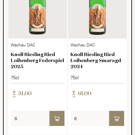
Wachau DAC
Wachau DAC
Knoll Riesling Ried
Knoll Riesling Ried
Loibenberg Federspiel
Loibenberg Smaragd
2025
2024
75cl
75cl
CHF
CHF
31.00
61.00