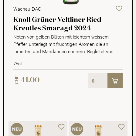
Wachau DAC
Knoll Grüner Veltliner Ried
Kreutles Smaragd 2024
Noten von gelben Blüten mit leichtem weissem
Pfeffer, unterlegt mit fruchtigen Aromen die an
Limetten und Mandarinen erinnern. Begleitet von
einer subtilen mineralischen Note. Wunderbar
75cl
trocken mit gut stützender Säure. Die Fruchtigkeit
kommt voll zum tragen; gelbe und weisse
CHF
41.00
Steinfrüchte mit leicht würzigen Anklängen, gut
unterstützt von der Mineralik.