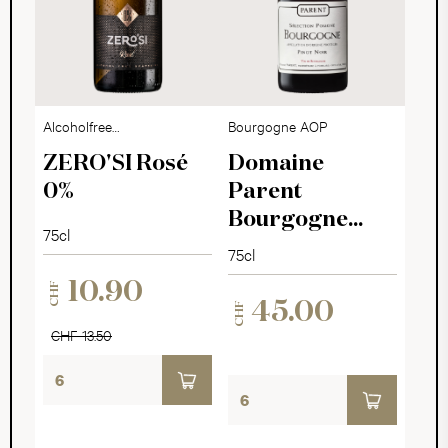
Alcoholfree
Bourgogne AOP
Sparkling Dry
ZERO'SI Rosé
Domaine
0%
Parent
Bourgogne
75cl
Sélection
75cl
Pomone 2022
10.90
CHF
45.00
CHF
CHF 13.50