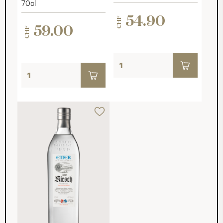
70cl
54.90
CHF
59.00
CHF