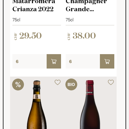
Matarromera
Champagner
Crianza 2022
Grande
Réserve Brut
75cl
75cl
29.50
38.00
CHF
CHF