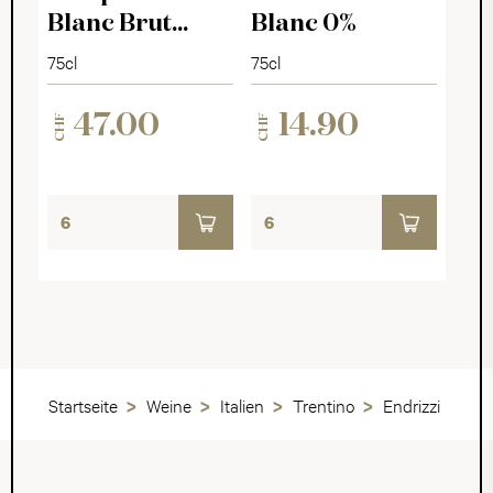
Blanc Brut
Blanc 0%
2024
75cl
75cl
47.00
14.90
CHF
CHF
Startseite
Weine
Italien
Trentino
Endrizzi