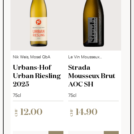
Nik Weis, Mosel QbA
Le Vin Mousseux
Suisse
Urbans-Hof
Strada
Urban Riesling
Mousseux Brut
2025
AOC SH
75cl
75cl
12.00
14.90
CHF
CHF