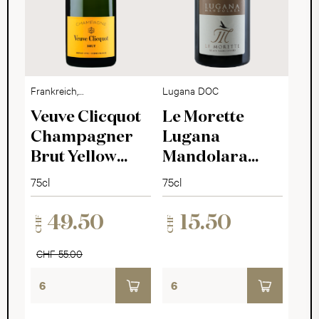
Frankreich,
Lugana DOC
Champagne
Veuve Clicquot
Le Morette
Champagner
Lugana
Brut Yellow
Mandolara
Label
2025
75cl
75cl
49.50
15.50
CHF
CHF
CHF 55.00