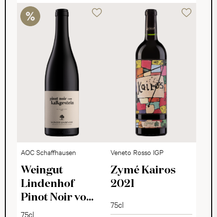
AOC Schaffhausen
Veneto Rosso IGP
Weingut
Zymé Kairos
Lindenhof
2021
Pinot Noir vom
75cl
Kalkgestein
75cl