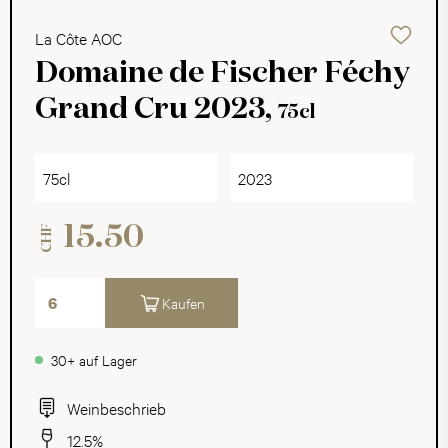
La Côte AOC
Domaine de Fischer Féchy
Grand Cru 2023,
75cl
75cl
2023
15.50
CHF
Kaufen
30+ auf Lager
Weinbeschrieb
12.5%