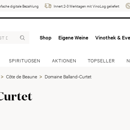
nfache digitale Bezahlung
Innert 2-3 Werktagen mit VinoLog geliefert
Shop
Eigene Weine
Vinothek & Ev
SPIRITUOSEN
AKTIONEN
TOPSELLER
N
Côte de Beaune
Domaine Balland-Curtet
Curtet