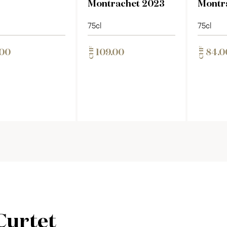
3
Montrachet 2023
Montr
75cl
75cl
CHF
CHF
.00
109.00
84.0
Curtet