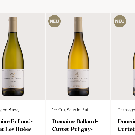
gne Blanc,
1er Cru, Sous le Puits,
Chassagn
'Or AOC
Puligny-Montrachet
Montrac
ine Balland-
Domaine Balland-
Domain
AOC
et Les Buées
Curtet Puligny-
Curtet