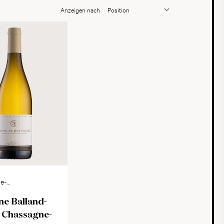
Anzeigen nach
e-
het AOC
e Balland-
 Chassagne-