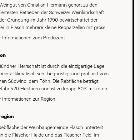
Weingut von Christian Hermann gehört zu den
iliertesten Betrieben der Schweizer Weinlandschaft.
 der Gründung im Jahr 1990 bewirtschaftet der
er in Fläsch mehrere kleine Rebparzellen mit grosser
falt und klarem Qualitätsfokus. Dabei umfasst die
 Informationen zum Produzent
läche rund viereinhalb Hektar und wird naturnah
rtschaftet. Im Zentrum stehen klassische
ion
undersorten, allen voran Pinot Noir und Chardonnay.
Reben wachsen auf kalk-, lehm- und schieferhaltigen
Bündner Herrschaft ist durch die einzigartige Lage
n, die zusammen mit dem warmen, föhngeprägten
heintal klimatisch sehr begünstigt und profitiert vom
a der Bündner Herrschaft ideale Bedingungen für
en Südwind, dem Föhn. Die Rebfläche beträgt
ante, ausdrucksstarke Weine schaffen. Besonders die
fähr 420 Hektaren und ist zu knapp 80% mit roten
t-Noir-Weine von Christian Hermann sind bekannt
orten bestockt, wovon Pinot Noir der unbestrittene
 Informationen zur Region
ihre Tiefe, Präzision und burgundisch anmutende
im Rebberg ist. Bei den weissen Sorten ist die Vielfalt
sse. Die Erträge werden bewusst niedrig gehalten,
ter und umfasst lokale und internationale Sorten mit
region
sen wird ausschliesslich von Hand. Im Keller verfolgt
leter als weissem Aushängeschild. Aufgrund der
ann eine zurückhaltende, naturnahe Philosophie
ezeichneten Weinqualität und den klassischen
Rebfläche der Weinbaugemeinde Fläsch unterteilt
minimalen Eingriffen, um Herkunft und Jahrgang
under-Sorten wird die Bündner Herrschaft als das
 in die Fläscher Halde und das Fläscher Feld. Im
 zum Ausdruck zu bringen. Seine Weine geniessen