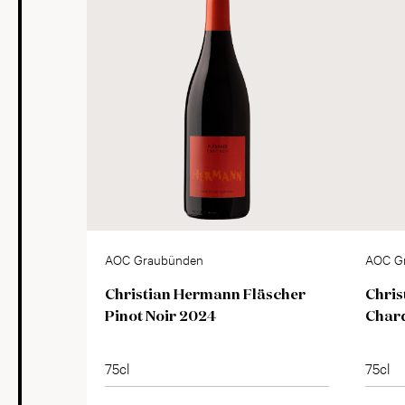
AOC Graubünden
AOC G
Christian Hermann Fläscher
Chris
Pinot Noir 2024
Char
75cl
75cl