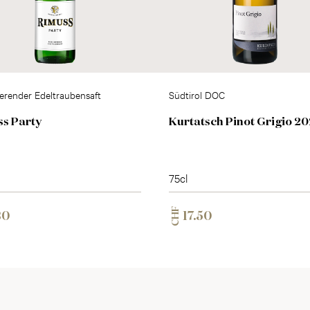
erender Edeltraubensaft
Südtirol DOC
s Party
Kurtatsch Pinot Grigio 2
75cl
CHF
30
17.50