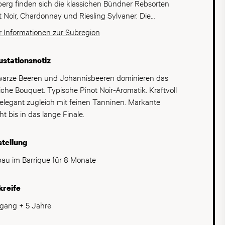
und der Schweiz gelobt.
erg finden sich die klassichen Bündner Rebsorten
hohes Renommee und werden regelmässig zu den
t Noir, Chardonnay und Riesling Sylvaner. Die
en der Region prämiert. Christian Hermann steht für
ellen sind kleinräumig auf zahlreiche Winzer und
 Informationen zur Subregion
werkliche Konsequenz, klare Stilistik und Weine mit
enschaftliche Rebbauern aufgeteilt, was eine grosse
sem Reifepotenzial – geprägt von Terroir, Erfahrung
falt und unterschiedliche Handschriften zur Folge
persönlicher Handschrift.
stationsnotiz
arze Beeren und Johannisbeeren dominieren das
liche Bouquet. Typische Pinot Noir-Aromatik. Kraftvoll
elegant zugleich mit feinen Tanninen. Markante
ht bis in das lange Finale.
tellung
au im Barrique für 8 Monate
kreife
gang + 5 Jahre