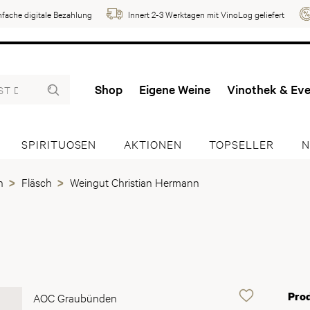
nfache digitale Bezahlung
Innert 2-3 Werktagen mit VinoLog geliefert
Shop
Eigene Weine
Vinothek & Ev
SPIRITUOSEN
AKTIONEN
TOPSELLER
N
n
Fläsch
Weingut Christian Hermann
Pro
AOC Graubünden