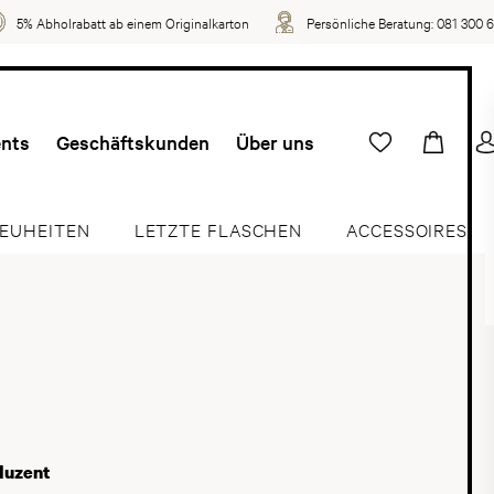
5% Abholrabatt ab einem Originalkarton
Persönliche Beratung:
081 300 
ents
Geschäftskunden
Über uns
EUHEITEN
LETZTE FLASCHEN
ACCESSOIRES
duzent