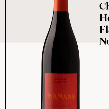
Ch
H
Fl
N