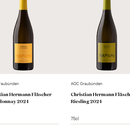
raubünden
AOC Graubünden
tian Hermann Fläscher
Christian Hermann Fläsc
donnay 2024
Riesling 2024
75cl