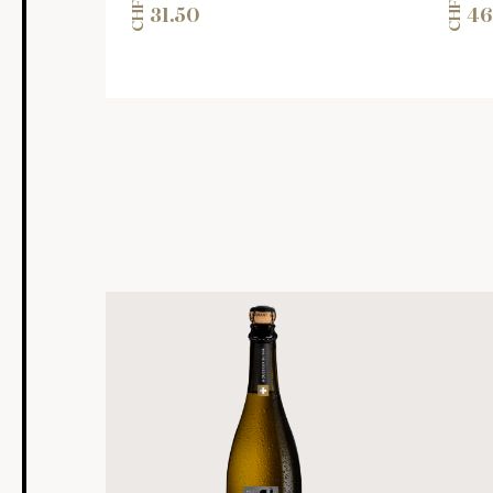
CHF
CHF
31.50
46