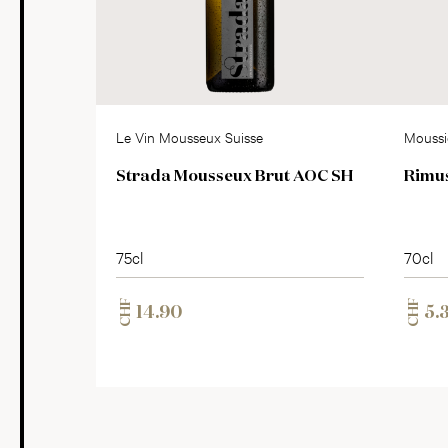
Le Vin Mousseux Suisse
Moussi
Strada Mousseux Brut AOC SH
Rimus
75cl
70cl
CHF
CHF
14.90
5.