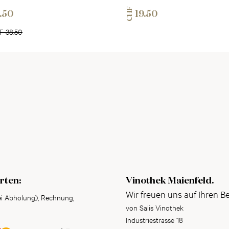
CHF
.50
19.50
F 38.50
rten:
Vinothek Maienfeld.
Wir freuen uns auf Ihren B
ei Abholung), Rechnung,
von Salis Vinothek
Industriestrasse 18