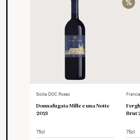
Sicilia DOC Rosso
Franci
Donnafugata Mille e una Notte
Fergh
2021
Brut 
75cl
75cl