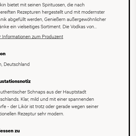
lkin bietet mit seinen Spirituosen, die nach
ereiften Rezepturen hergestellt und mit modernster
nik abgefüllt werden, Genießern außergewöhnlicher
änke ein vielseitiges Sortiment. Die Vodkas von
lkin wurden bereits am Zarenhof getrunken und
 Informationen zum Produzent
en noch heute nach überlieferten Familienrezepten
estellt. Das Sortiment an klassischen Spirituosen wie
ion
Gin, Weinbrand und Kräuterlikören wird durch
rne Trendspirituosen komplettiert. Die begehrteste
in, Deutschland
 ist der klare Pfefferminzlikör "Berliner Luft".
stationsnotiz
authentischer Schnaps aus der Hauptstadt
schlands. Klar, mild und mit einer spannenden
rfe - der Likör ist trotz oder gerade wegen seiner
itionellen Rezeptur sehr modern.
iessen zu