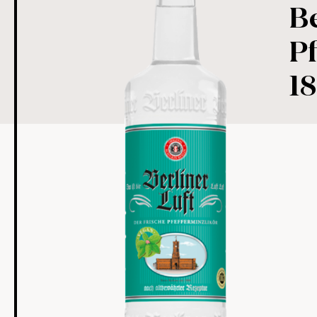
Be
Pf
18