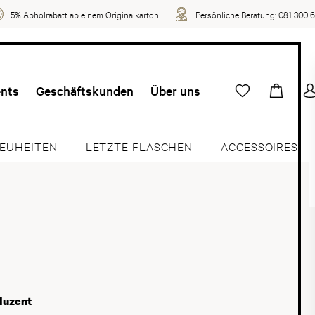
5% Abholrabatt ab einem Originalkarton
Persönliche Beratung:
081 300 
ents
Geschäftskunden
Über uns
EUHEITEN
LETZTE FLASCHEN
ACCESSOIRES
duzent