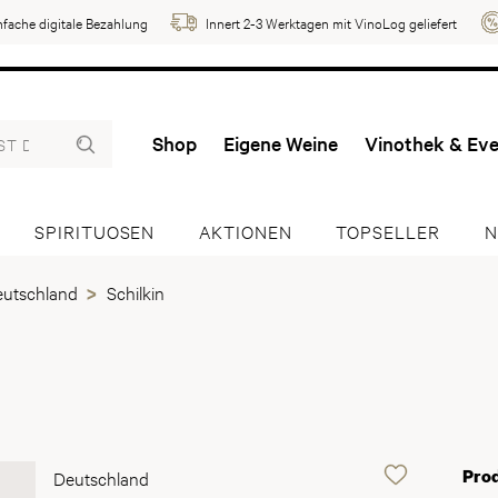
nfache digitale Bezahlung
Innert 2-3 Werktagen mit VinoLog geliefert
Shop
Eigene Weine
Vinothek & Ev
SPIRITUOSEN
AKTIONEN
TOPSELLER
N
eutschland
Schilkin
Pro
Deutschland