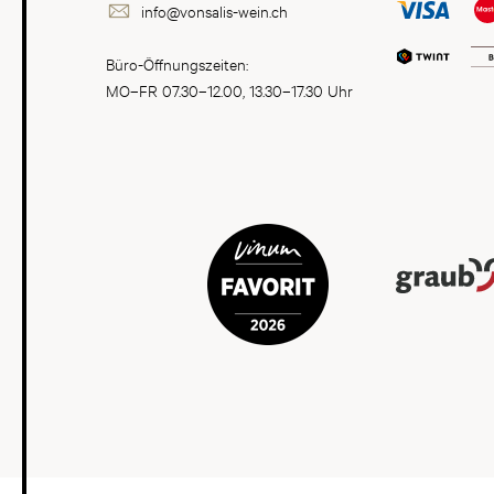
info@vonsalis-wein.ch
Büro-Öffnungszeiten:
MO–FR 07.30–12.00, 13.30–17.30 Uhr