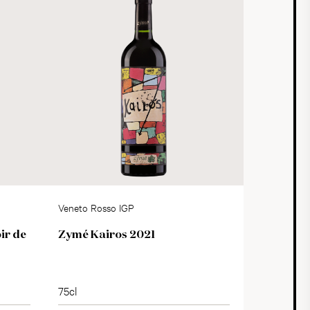
Veneto Rosso IGP
ir de
Zymé Kairos 2021
75cl