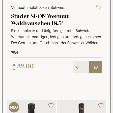
Vermouth halbtrocken, Schweiz
Studer SI-ON Wermut
Waldrauschen 18.5°
Ein komplexer und tiefgründiger roter Schweizer
Wermut mit nadeligen, ledrigen und holzigen Aromen.
Der Geruch und Geschmack der Schweizer Wälder
findet sich in der Sensorik des Wermuts
75cl
Waldrauschen. Die Basis bildet eine Rotwein Cuvée
aus den Rebsorten Gamaret und Garanoir. Diese wird
CHF
32.00
verstärkt mit Schweizer Steinobstbrand und
zahlreichen Zutaten aus Waldnähe, wie
Fichtennadeln und Brennnesseln.