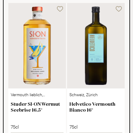
Vermouth lieblich,
Schweiz, Zürich
Schweiz
Studer SI-ON Wermut
Helvetico Vermouth
Seebrise 16.5°
Bianco 16°
75cl
75cl