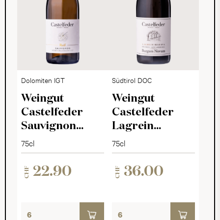
Dolomiten IGT
Südtirol DOC
Weingut
Weingut
Castelfeder
Castelfeder
Sauvignon
Lagrein
Blanc Raif 2024
Burgum Novum
75cl
75cl
2021
22.90
36.00
CHF
CHF