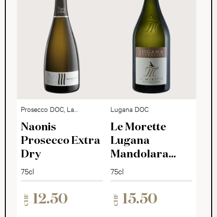
Prosecco DOC, La
Lugana DOC
Delizia
Naonis
Le Morette
Prosecco Extra
Lugana
Dry
Mandolara
2025
75cl
75cl
12.50
15.50
CHF
CHF