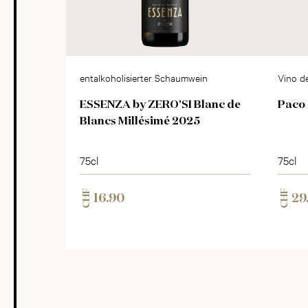
entalkoholisierter Schaumwein
Vino d
ESSENZA by ZERO'SI Blanc de
Paco 
Blancs Millésimé 2025
75cl
75cl
CHF
CHF
16.90
29