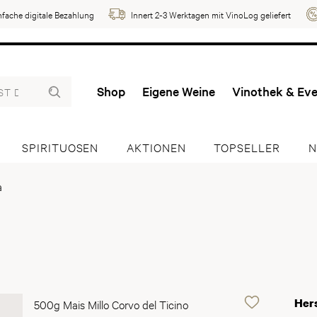
nfache digitale Bezahlung
Innert 2-3 Werktagen mit VinoLog geliefert
Shop
Eigene Weine
Vinothek & Ev
SPIRITUOSEN
AKTIONEN
TOPSELLER
N
a
Hers
500g Mais Millo Corvo del Ticino