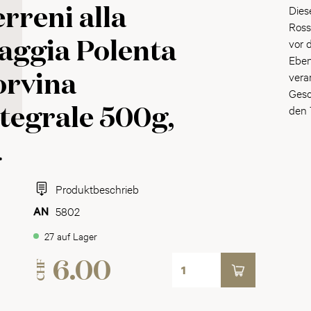
Dies
rreni alla
Ross
vor 
aggia Polenta
Eben
vera
orvina
Gesc
den T
tegrale 500g,
.
Produktbeschrieb
5802
27 auf Lager
CHF
6.00