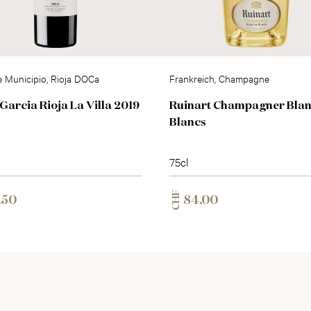
e Municipio, Rioja DOCa
Frankreich, Champagne
Garcia Rioja La Villa 2019
Ruinart Champagner Blan
Blancs
75cl
CHF
.50
84.00