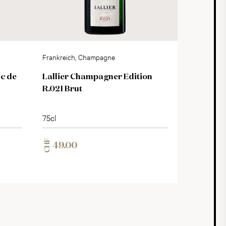
Frankreich, Champagne
c de
Lallier Champagner Edition
R.021 Brut
75cl
CHF
49.00