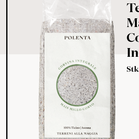
Te
M
C
In
Stk