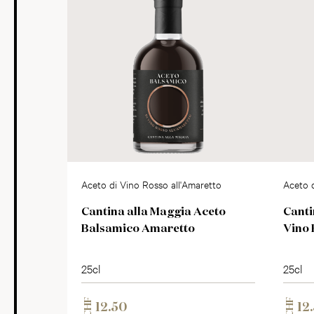
Aceto di Vino Rosso all'Amaretto
Aceto d
Cantina alla Maggia Aceto
Canti
Balsamico Amaretto
Vino 
25cl
25cl
CHF
CHF
12.50
12