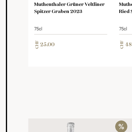
Muthenthaler Grüner Veltliner
Muthe
Spitzer Graben 2023
Ried 
75cl
75cl
CHF
CHF
25.00
48