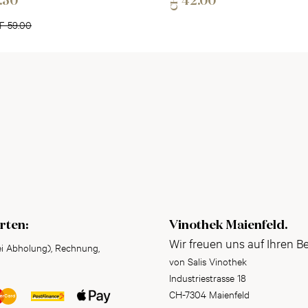
CHF
.50
42.00
F 59.00
rten:
Vinothek Maienfeld.
Wir freuen uns auf Ihren B
ei Abholung), Rechnung,
von Salis Vinothek
Industriestrasse 18
CH-7304 Maienfeld