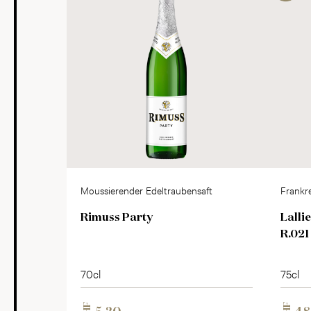
Moussierender Edeltraubensaft
Frankr
Rimuss Party
Lalli
R.021
70cl
75cl