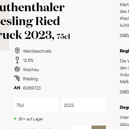
​​Ma
uthenthaler
des 
Wach
esling Ried
kühl
wurz
ruck 2023,
mehr
75cl
Schi
spei
Weinbeschrieb
Reg
und 
Vora
12.5%
Die 
Muth
den 
Wachau
aus 
Anba
Riesling
auf 
Melk
Wach
6069723
verw
mehr
Weinb
Land
Reif
pann
75cl
2023
Degu
Char
kühl
Trau
für 
Inte
30+ auf Lager
weil
perf
dazu
Hand