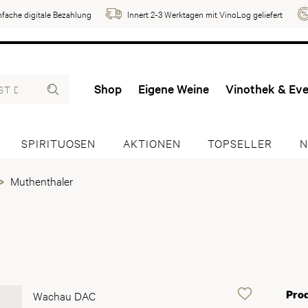
nfache digitale Bezahlung
Innert 2-3 Werktagen mit VinoLog geliefert
Shop
Eigene Weine
Vinothek & Ev
SPIRITUOSEN
AKTIONEN
TOPSELLER
N
Muthenthaler
Pro
Wachau DAC