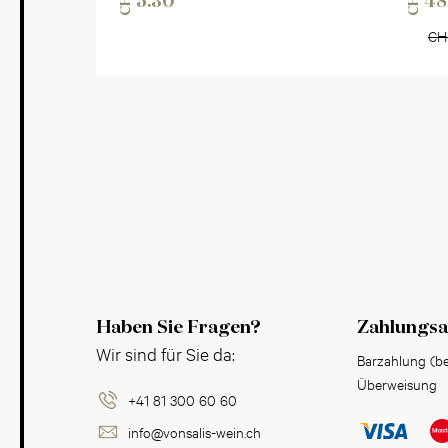
CHF
CHF
5.30
48
CH
Haben Sie Fragen?
Zahlungsa
Wir sind für Sie da:
Barzahlung (b
Überweisung
+41 81 300 60 60
info@vonsalis-wein.ch