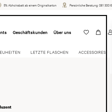
5% Abholrabatt ab einem Originalkarton
Persönliche Beratung:
081 300 
ents
Geschäftskunden
Über uns
EUHEITEN
LETZTE FLASCHEN
ACCESSOIRES
duzent