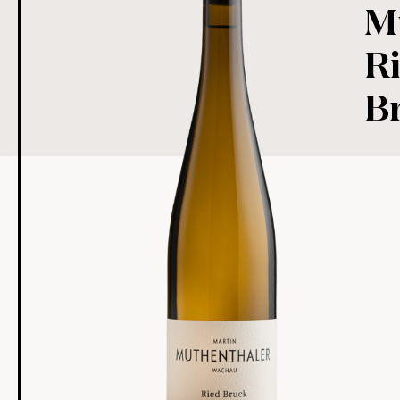
M
Ri
B