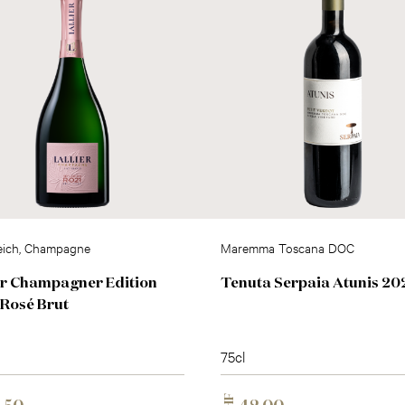
eich, Champagne
Maremma Toscana DOC
er Champagner Edition
Tenuta Serpaia Atunis 20
 Rosé Brut
75cl