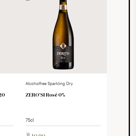
Alcoholfree Sparkling Dry
20
ZERO'SI Rosé 0%
75cl