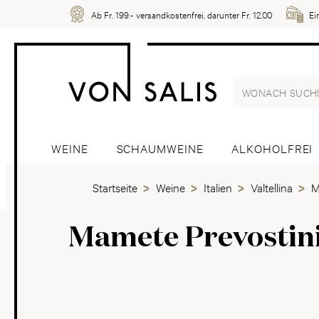
Ab Fr. 199.- versandkostenfrei, darunter Fr. 12.00
Ei
WEINE
SCHAUMWEINE
ALKOHOLFREI
Startseite
Weine
Italien
Valtellina
M
Mamete Prevostin