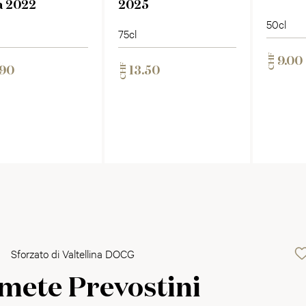
 2022
2025
50cl
75cl
CHF
9.00
CHF
.90
13.50
Sforzato di Valtellina DOCG
ete Prevostini