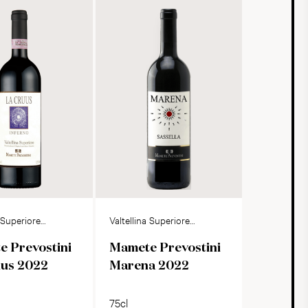
a Superiore
Valtellina Superiore
DOCG
Sassella DOCG
 Prevostini
Mamete Prevostini
uus 2022
Marena 2022
75cl