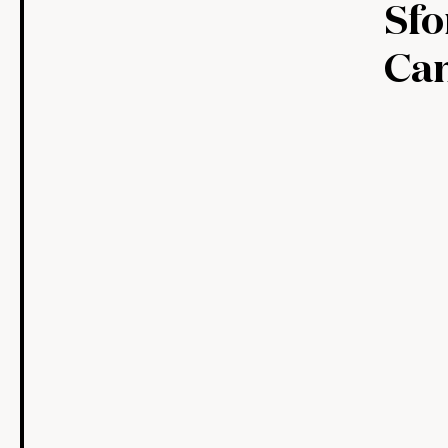
Sfo
Ca