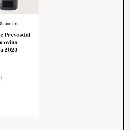
a Superiore
 Prevostini
rovina
la 2023
0