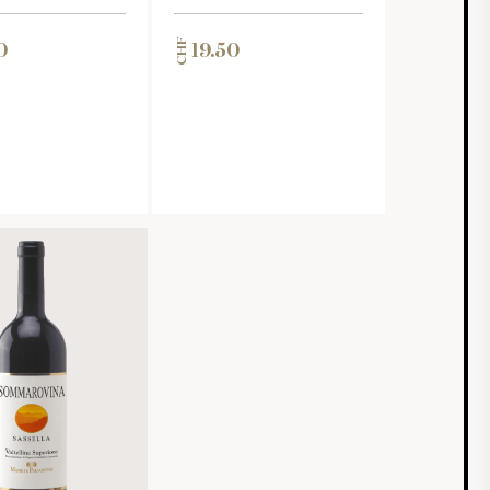
CHF
0
19.50