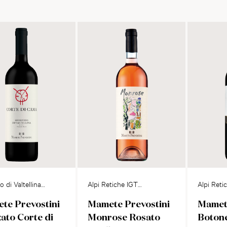
o di Valtellina
Alpi Retiche IGT
Alpi Reti
Rosato
Rosso
te Prevostini
Mamete Prevostini
Mamete
ato Corte di
Monrose Rosato
Boton