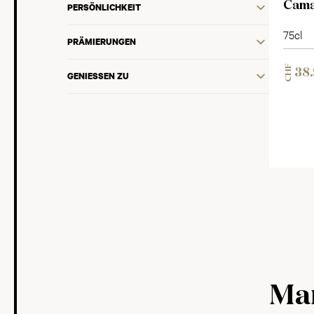
Cama
PERSÖNLICHKEIT
75cl
PRÄMIERUNGEN
CHF
38
GENIESSEN ZU
Mam