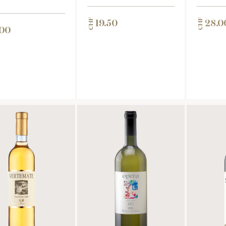
CHF
CHF
19.50
28.0
.00