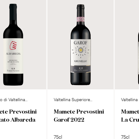
o di Valtellina
Valtellina Superiore
Valtellin
Grumello DOCG
Inferno 
te Prevostini
Mamete Prevostini
Mamete
zato Albareda
Garof 2022
La Cr
2
75cl
75cl