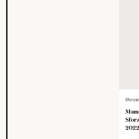
Sforzat
DOCG
Mame
Sfor
202