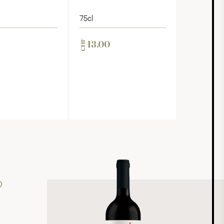
75cl
CHF
13.00