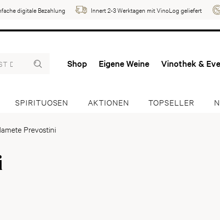
nfache digitale Bezahlung
Innert 2-3 Werktagen mit VinoLog geliefert
Shop
Eigene Weine
Vinothek & Ev
SPIRITUOSEN
AKTIONEN
TOPSELLER
N
amete Prevostini
i