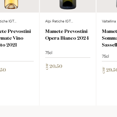
tiche IGT
Alpi Retiche IGT
Valtellin
Bianco
DOCG
te Prevostini
Mamete Prevostini
Mamete
emate Vino
Opera Bianco 2024
Somma
ito 2021
Sassel
75cl
75cl
CHF
20.50
CHF
.50
29.5