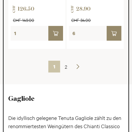
CHF
CHF
126.50
28.90
CHF 149.00
CHF 34.00
1
2
Weiter
Gagliole
Die idyllisch gelegene Tenuta Gagliole zählt zu den
renommiertesten Weingütern des Chianti Classico