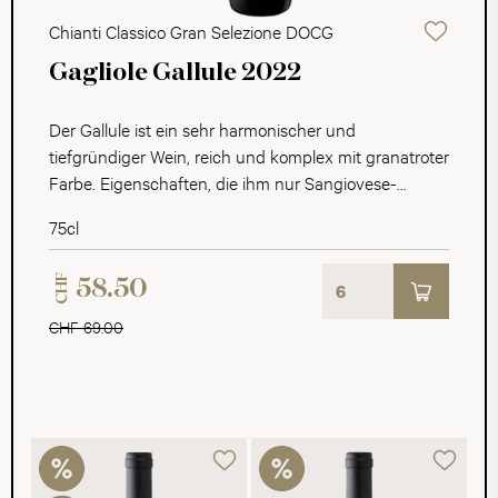
Chianti Classico Gran Selezione DOCG
Gagliole Gallule 2022
Der Gallule ist ein sehr harmonischer und
tiefgründiger Wein, reich und komplex mit granatroter
Farbe. Eigenschaften, die ihm nur Sangiovese-
Trauben von mehr als 30 Jahre alten Rebstöcken
75cl
schenken können.
CHF
58.50
CHF 69.00