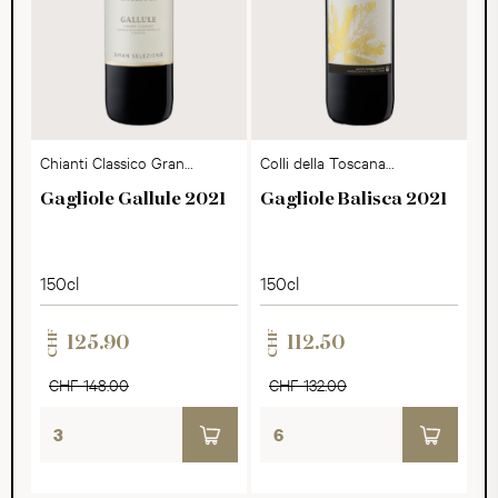
Chianti Classico Gran
Colli della Toscana
Selezione DOCG
Centrale IGT
Gagliole Gallule 2021
Gagliole Balisca 2021
150cl
150cl
CHF
CHF
125.90
112.50
CHF 148.00
CHF 132.00