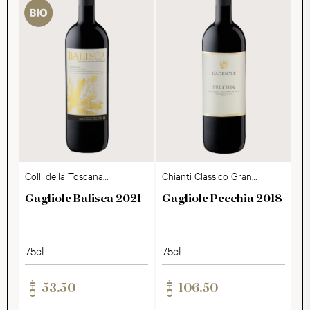
Colli della Toscana
Chianti Classico Gran
Centrale IGT
Selezione DOCG
Gagliole Balisca 2021
Gagliole Pecchia 2018
75cl
75cl
CHF
CHF
53.50
106.50