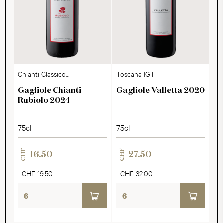
Chianti Classico
Toscana IGT
DOCG
Gagliole Chianti
Gagliole Valletta 2020
Rubiolo 2024
75cl
75cl
CHF
CHF
16.50
27.50
CHF 19.50
CHF 32.00