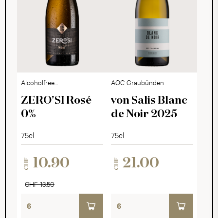
Alcoholfree
AOC Graubünden
Sparkling Dry
ZERO'SI Rosé
von Salis Blanc
0%
de Noir 2025
75cl
75cl
10.90
21.00
CHF
CHF
CHF 13.50