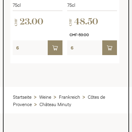
Rosé Brut
75cl
75cl
23.00
48.50
CHF
CHF
CHF 59.00
Startseite
Weine
Frankreich
Côtes de
Provence
Château Minuty