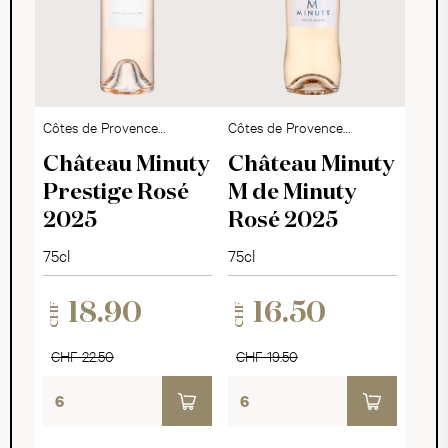
Côtes de Provence
Côtes de Provence
AOP
AOP
Château Minuty
Château Minuty
Prestige Rosé
M de Minuty
2025
Rosé 2025
75cl
75cl
18.90
16.50
CHF
CHF
CHF 22.50
CHF 19.50