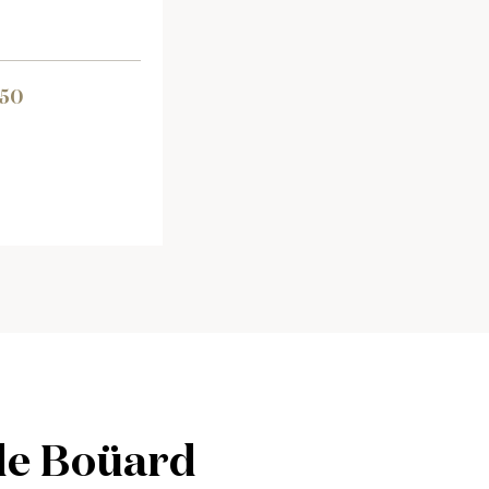
.50
de Boüard