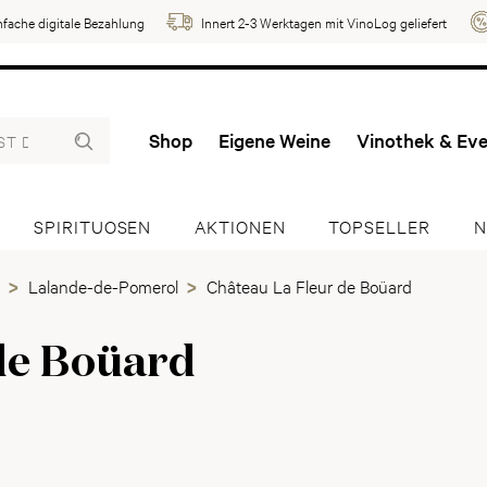
nfache digitale Bezahlung
Innert 2-3 Werktagen mit VinoLog geliefert
Shop
Eigene Weine
Vinothek & Ev
SPIRITUOSEN
AKTIONEN
TOPSELLER
N
Lalande-de-Pomerol
Château La Fleur de Boüard
de Boüard