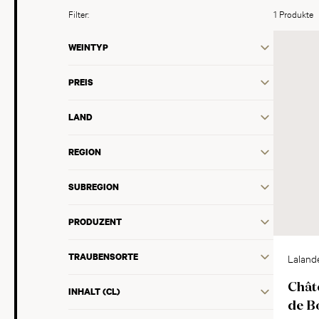
Filter:
1 Produkte
WEINTYP
PREIS
LAND
REGION
SUBREGION
PRODUZENT
TRAUBENSORTE
Laland
AOC
Chât
INHALT (CL)
de B