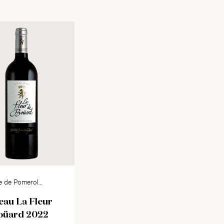
e de Pomerol
eau La Fleur
oüard 2022