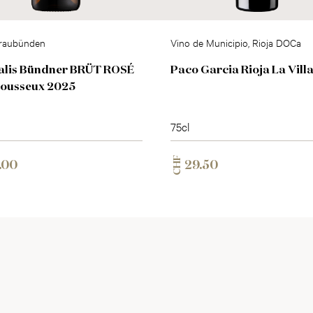
raubünden
Vino de Municipio, Rioja DOCa
alis Bündner BRÜT ROSÉ
Paco Garcia Rioja La Vill
Mousseux 2025
75cl
CHF
.00
29.50