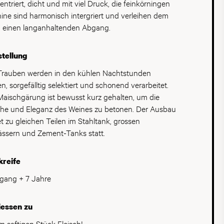
entriert, dicht und mit viel Druck, die feinkörningen
ntwortlich.
ine sind harmonisch intergriert und verleihen dem
 einen langanhaltenden Abgang.
tellung
Trauben werden in den kühlen Nachtstunden
en, sorgefälltig selektiert und schonend verarbeitet.
Maischgärung ist bewusst kurz gehalten, um die
che und Eleganz des Weines zu betonen. Der Ausbau
et zu gleichen Teilen im Stahltank, grossen
ässern und Zement-Tanks statt.
kreife
gang + 7 Jahre
iessen zu
m saftigen Stück Fleisch!