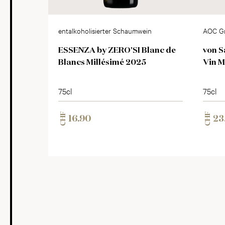
entalkoholisierter Schaumwein
AOC G
ESSENZA by ZERO'SI Blanc de
von S
Blancs Millésimé 2025
Vin 
75cl
75cl
CHF
CHF
16.90
23