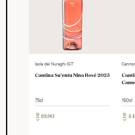
Isola dei Nuraghi IGT
Cannon
Cantina Su'entu Nina Rosé 2025
Canti
Cann
75cl
150cl
CHF
CHF
19.90
44