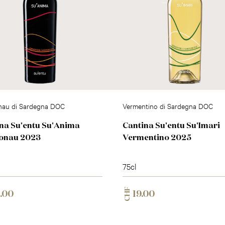
au di Sardegna DOC
Vermentino di Sardegna DOC
na Su'entu Su'Anima
Cantina Su'entu Su'Imari
onau 2023
Vermentino 2025
75cl
CHF
.00
19.00