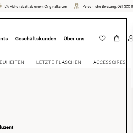
5% Abholrabatt ab einem Originalkarton
Persönliche Beratung:
081 300 
ents
Geschäftskunden
Über uns
EUHEITEN
LETZTE FLASCHEN
ACCESSOIRES
duzent