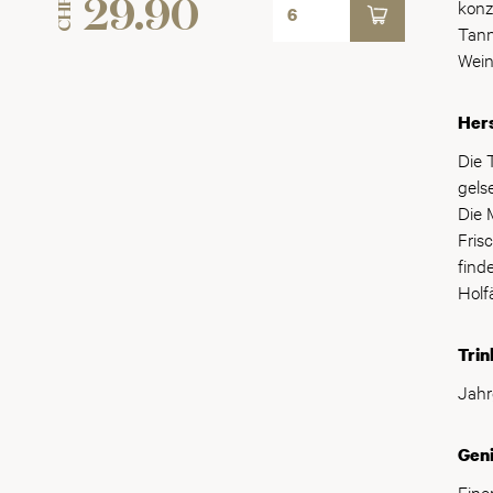
konz
CHF
29.90
vera
Tann
Wein
Hers
Die 
gels
Die 
Fris
find
Holf
Trin
Jahr
Gen
Eine