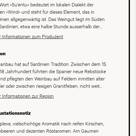
Wort «Su’entu» bedeutet im lokalen Dialekt der
en «Wind» und steht für dieses Element, das in
 allgegenwärtig ist. Das Weingut liegt im Süden
Sardinien, etwa eine halbe Stunde ausserhalb der
tstadt Cagliari. Su‘entu ist der verwirklichte Traum
 Informationen zum Produzent
Salvatore Pilloni, von seinen Freunden «Tore»
nnt. Der quirlige Sarde ist ein echter Selfmade-
ion
häftsmann und hat sein Geld mit dem Aufbau einer
ümerie-Kette gemacht. Mit gut 60 Jahren ist er
anbau hat auf Sardinien Tradition: Zwischen dem 15.
 noch einmal durchgestartet und hat einen kargen
18 Jahrhundert führten die Spanier neue Rebstöcke
l mit 80 Hektaren Land und einigen Reben darauf
und pflegten den Weinbau auf Feldern inmitten alter
uft. Innert weniger Jahre hat er nun den
er oder zwischen riesigen Granitfelsen, nicht weit
estand auf 44 Hektaren ausgebaut und eine
azurblauen Meer entfernt. Auf einer Fläche von
 Informationen zur Region
rne Kellerei entstehen lassen. Tore hat sich nicht
00 Hektaren wird hier vor allem der berühmte rote
dieser neuen Herausforderung gestellt, sondern
onau angebaut, dazu kommen Carignano und der
stationsnotiz
 seine drei Kinder mit dem «Wein-Virus» angesteckt.
se Vermentino.
 Sohn Nicola kümmert sich mit Leidenschaft um die
lexe, vielschichtige Aromatik nach reifen Kirschen,
n, seine Töchter Valleria und Roberta zeichnen für
beeren und dezenten Röstaromen. Am Gaumen
auf und Marketing, sowie für die Administration