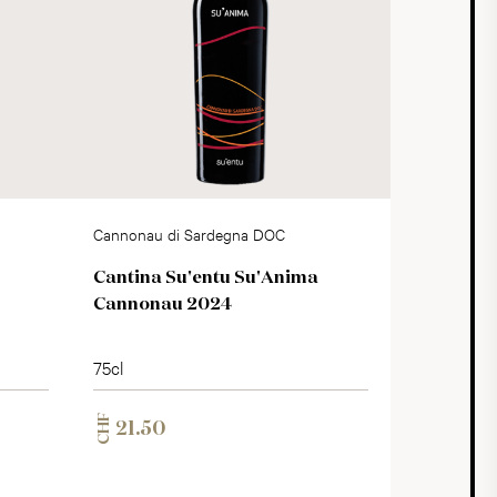
Cannonau di Sardegna DOC
Cantina Su'entu Su'Anima
Cannonau 2024
75cl
CHF
21.50