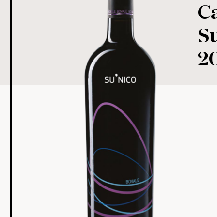
C
Su
2