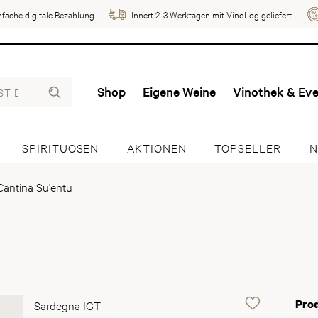
nfache digitale Bezahlung
Innert 2-3 Werktagen mit VinoLog geliefert
Shop
Eigene Weine
Vinothek & Ev
SPIRITUOSEN
AKTIONEN
TOPSELLER
N
Cantina Su'entu
Pro
Sardegna IGT