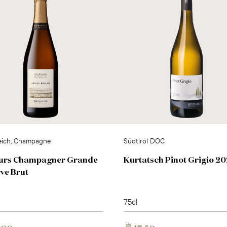
eich, Champagne
Südtirol DOC
urs Champagner Grande
Kurtatsch Pinot Grigio 2
ve Brut
75cl