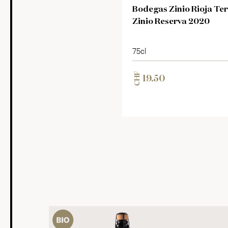
Bodegas Zinio Rioja Ter
Zinio Reserva 2020
75cl
CHF
19.50