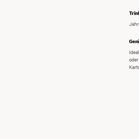
Trin
Jahr
Gen
Idea
oder
Karto