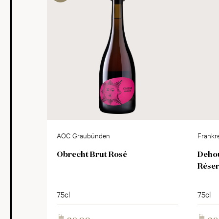
AOC Graubünden
Frankr
Obrecht Brut Rosé
Deho
Réser
75cl
75cl