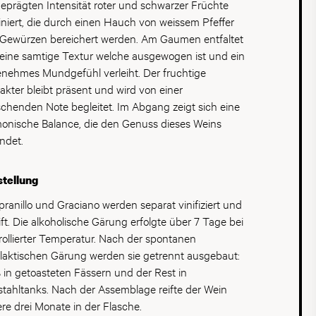
ranillo, Garnacha, Carignan sowie Graciano
eprägten Intensität roter und schwarzer Früchte
n zwischen Blüte und Ernte, was Jahr für Jahr eine
stiziert. Auch weisse Sorten sind im Aufwind, wie
niert, die durch einen Hauch von weissem Pfeffer
ekte alkoholische und phenolische Reife
a, Malvasia oder Garnacha Blanca. Ein typischer Rioja
Gewürzen bereichert werden. Am Gaumen entfaltet
hrleistet und damit konstant hohe Qualität
ein Verschnitt aus Tempranillo und Garnacha.
 eine samtige Textur welche ausgewogen ist und ein
tiert.
nehmes Mundgefühl verleiht. Der fruchtige
akter bleibt präsent und wird von einer
ischenden Note begleitet. Im Abgang zeigt sich eine
onische Balance, die den Genuss dieses Weins
ndet.
tellung
ranillo und Graciano werden separat vinifiziert und
ift. Die alkoholische Gärung erfolgte über 7 Tage bei
rollierter Temperatur. Nach der spontanen
laktischen Gärung werden sie getrennt ausgebaut:
 in getoasteten Fässern und der Rest in
stahltanks. Nach der Assemblage reifte der Wein
ere drei Monate in der Flasche.