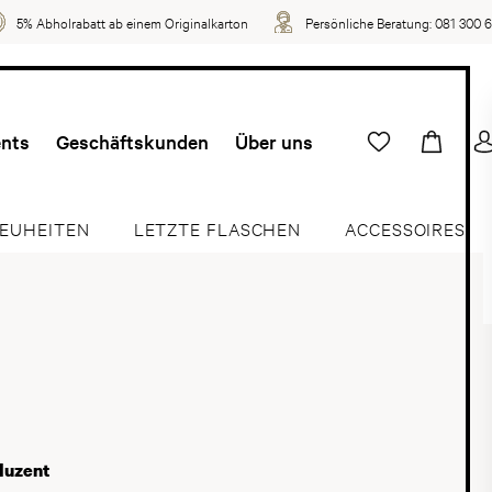
5% Abholrabatt ab einem Originalkarton
Persönliche Beratung:
081 300 
ents
Geschäftskunden
Über uns
EUHEITEN
LETZTE FLASCHEN
ACCESSOIRES
duzent