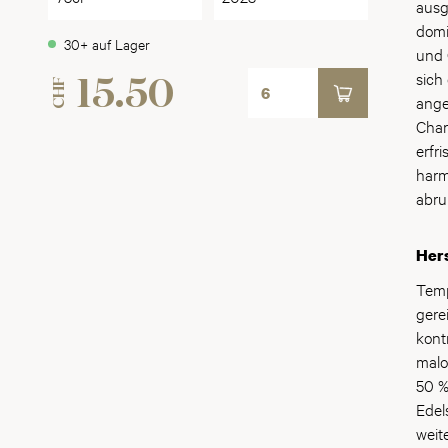
Temp
ausg
Tage
dome
domi
30+ auf Lager
perf
Viur
und 
gewä
ist 
sich
CHF
15.50
garan
ange
Char
erfr
harm
abru
Hers
Temp
gere
kont
malo
50 %
Edel
weit