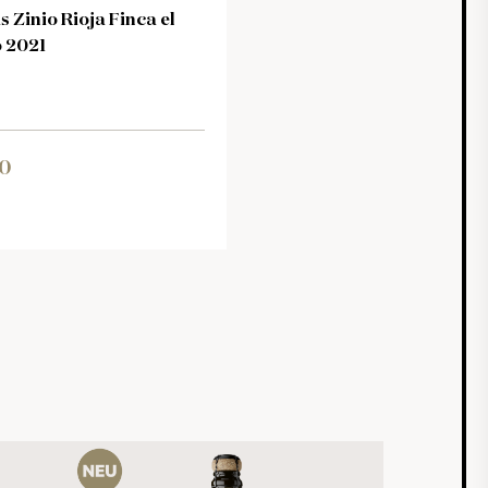
 Zinio Rioja Finca el
 2021
0