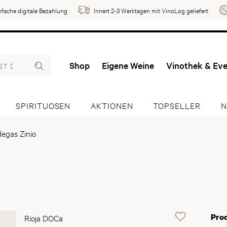
nfache digitale Bezahlung
Innert 2-3 Werktagen mit VinoLog geliefert
Shop
Eigene Weine
Vinothek & Ev
SPIRITUOSEN
AKTIONEN
TOPSELLER
N
egas Zinio
Pro
Rioja DOCa