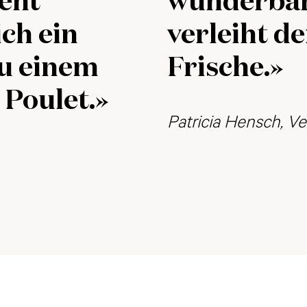
ent
wunderbar
ich ein
verleiht d
zu einem
Frische.»
 Poulet.»
Patricia Hensch, V