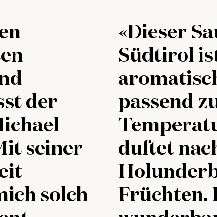
hen
«Dieser S
ten
Südtirol i
und
aromatisch
st der
passend z
Michael
Temperatu
Mit seiner
duftet nac
eit
Holunderb
mich solch
Früchten. 