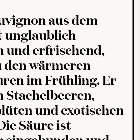
auvignon aus dem
st unglaublich
 und erfrischend,
u den wärmeren
ren im Frühling. Er
h Stachelbeeren,
lüten und exotischen
Die Säure ist