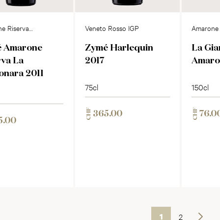
e Riserva
Veneto Rosso IGP
Amarone 
lpolicella
Vapolice
 Amarone
Zymé Harlequin
La Gia
co DOCG
rva La
2017
Amaro
onara 2011
75cl
150cl
CHF
CHF
365.00
76.0
5.00
1
2
Weiter