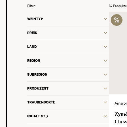
Filter:
14 Produkte
WEINTYP
PREIS
LAND
REGION
SUBREGION
PRODUZENT
TRAUBENSORTE
Amaron
Valpoli
Zymé
INHALT (CL)
DOP
Clas