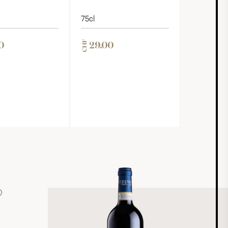
75cl
CHF
0
29.00