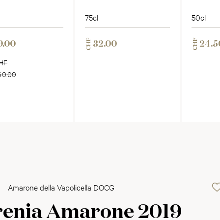
75cl
50cl
CHF
CHF
9.00
32.00
24.5
HF
40.00
Amarone della Vapolicella DOCG
renia Amarone 2019