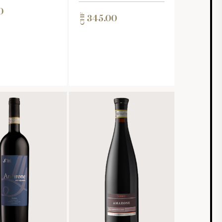
0
CHF
345.00