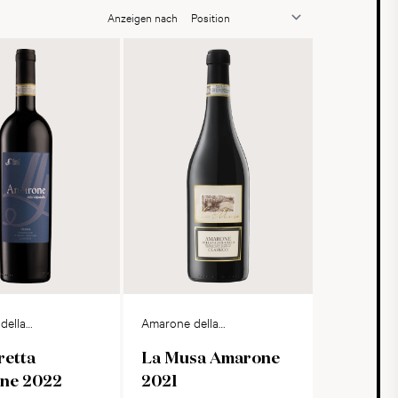
Anzeigen nach
della
Amarone della
ella DOCG
Valpolicella DOCG
retta
La Musa Amarone
ne 2022
2021