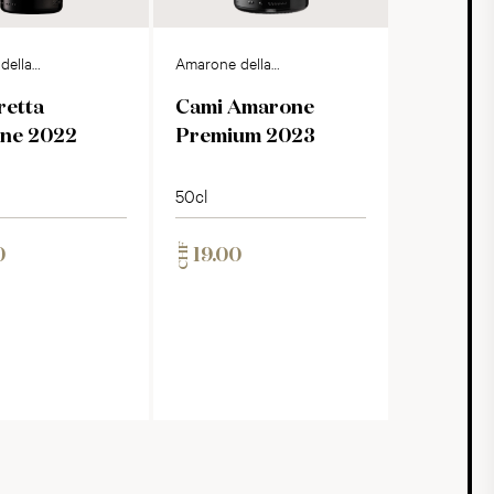
della
Amarone della
lla DOCG
Valpolicella DOCG
retta
Cami Amarone
ne 2022
Premium 2023
50cl
CHF
0
19.00