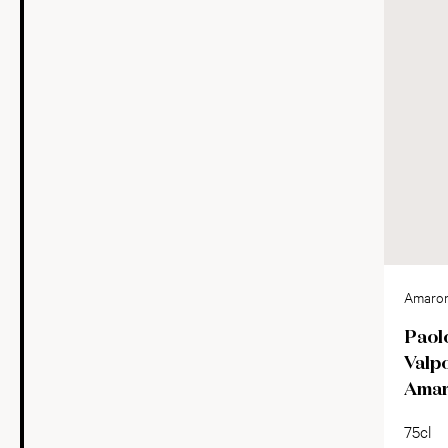
Amaron
Vapoli
Paolo
Valpo
Amar
75cl