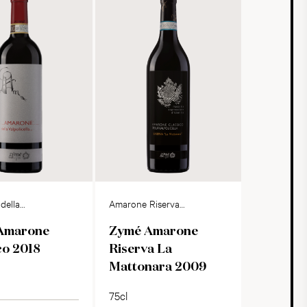
della
Amarone Riserva
la Classico
della Valpolicella
Amarone
Zymé Amarone
Classico DOCG
co 2018
Riserva La
Mattonara 2009
75cl