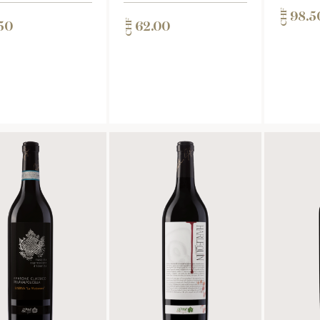
CHF
98.5
CHF
50
62.00