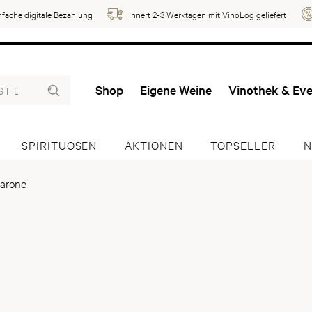
nfache digitale Bezahlung
Innert 2-3 Werktagen mit VinoLog geliefert
Shop
Eigene Weine
Vinothek & Ev
SPIRITUOSEN
AKTIONEN
TOPSELLER
N
arone