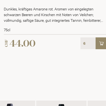
Dunkles, kräftiges Amarone rot. Aromen von eingelegten
schwarzen Beeren und Kirschen mit Noten von Veilchen;
vollmundig, saftige Säure, gut integriertes Tannin, feinbitterer,
langer Abgang; markanter, harmonischer Wein.
75cl
CHF
44.00