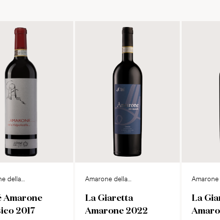
e della
Amarone della
Amarone 
cella Classico
Valpolicella DOCG
Valpolic
 Amarone
La Giaretta
La Gia
sico 2017
Amarone 2022
Amaro