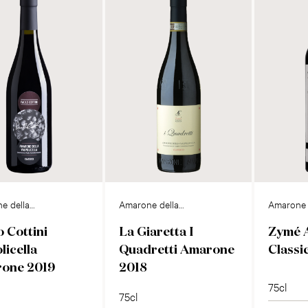
e della
Amarone della
Amarone 
cella DOCG
Vapolicella DOCG
Valpolicel
 Cottini
La Giaretta I
Zymé 
DOCG
licella
Quadretti Amarone
Classi
one 2019
2018
75cl
75cl