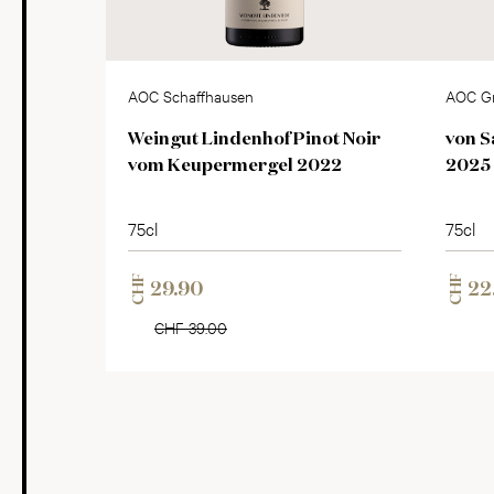
AOC Schaffhausen
AOC G
Weingut Lindenhof Pinot Noir
von S
vom Keupermergel 2022
2025
75cl
75cl
CHF
CHF
29.90
22
CHF 39.00