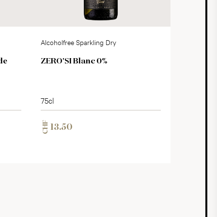
Alcoholfree Sparkling Dry
de
ZERO'SI Blanc 0%
75cl
CHF
13.50