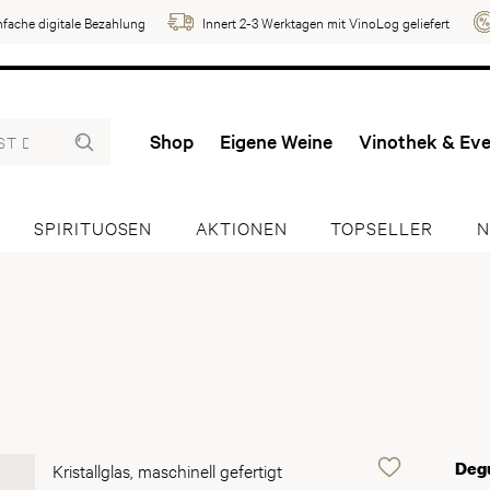
nfache digitale Bezahlung
Innert 2-3 Werktagen mit VinoLog geliefert
Shop
Eigene Weine
Vinothek & Ev
SPIRITUOSEN
AKTIONEN
TOPSELLER
N
Degu
Kristallglas, maschinell gefertigt