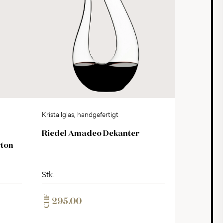
Kristallglas, handgefertigt
Riedel Amadeo Dekanter
rton
Stk.
CHF
295.00