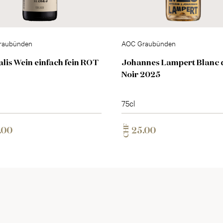
raubünden
AOC Graubünden
alis Wein einfach fein ROT
Johannes Lampert Blanc 
Noir 2025
75cl
CHF
.00
25.00