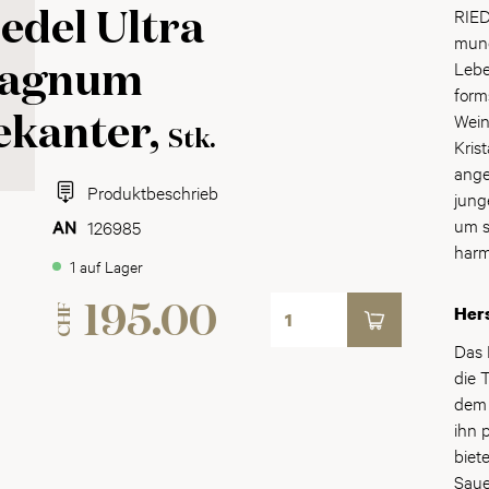
RIED
edel Ultra
mund
Lebe
agnum
form
Wein
ekanter,
Stk.
Kris
ange
Produktbeschrieb
jung
um s
126985
harm
1 auf Lager
CHF
195.00
Hers
Das 
die 
dem 
ihn 
biet
Saue