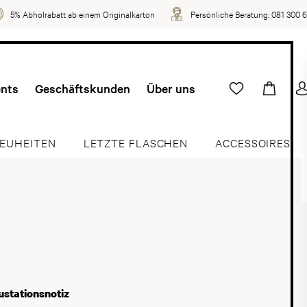
5% Abholrabatt ab einem Originalkarton
Persönliche Beratung:
081 300 
ents
Geschäftskunden
Über uns
EUHEITEN
LETZTE FLASCHEN
ACCESSOIRES
stationsnotiz