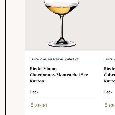
Kristallglas, maschinell gefertigt
Kristal
Riedel Vinum
Riede
Chardonnay/Montrachet 2er
Caber
Karton
Kart
Pack
Pack
CHF
CHF
59.90
69