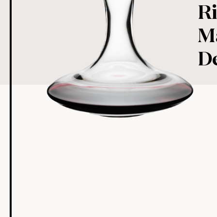
Ri
M
D