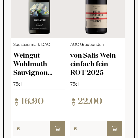
Südsteiermark DAC
AOC Graubünden
Weingut
von Salis Wein
Wohlmuth
einfach fein
Sauvignon
ROT 2025
Blanc Quarzit
75cl
75cl
2025
16.90
22.00
CHF
CHF