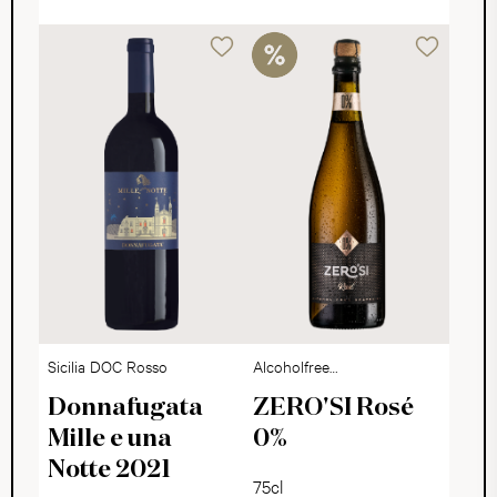
Sicilia DOC Rosso
Alcoholfree
Sparkling Dry
Donnafugata
ZERO'SI Rosé
Mille e una
0%
Notte 2021
75cl