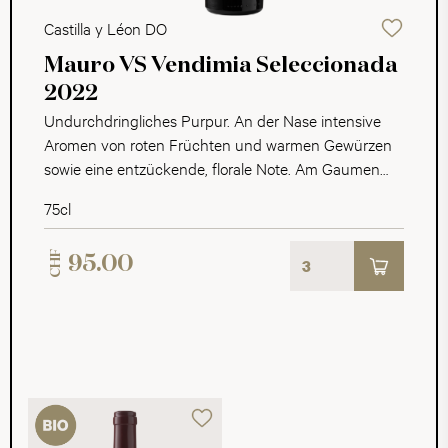
Castilla y Léon DO
Mauro VS Vendimia Seleccionada
2022
Undurchdringliches Purpur. An der Nase intensive
Aromen von roten Früchten und warmen Gewürzen
sowie eine entzückende, florale Note. Am Gaumen
kompakt und konzentriert, mit der typischen
75cl
Fruchtigkeit dieses Jahrgangs. Die saftige Säure und
das knackige Tannin halten sich mit der Opulenz
CHF
95.00
dieses Weines perfekt die Waage. Ein meisterhaft
gelungener Jahrgang mit aussergewöhnlichem
Lagerpotential.