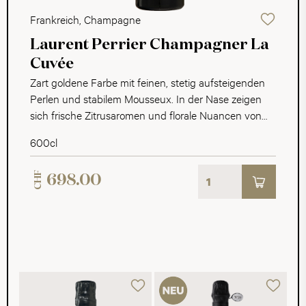
Frankreich, Champagne
Laurent Perrier Champagner La
Cuvée
Zart goldene Farbe mit feinen, stetig aufsteigenden
Perlen und stabilem Mousseux. In der Nase zeigen
sich frische Zitrusaromen und florale Nuancen von
weissen Blüten. Am Gaumen entfalten sich Schichten
600cl
von Weinbergpfirsich und weissen Früchten. Die
perfekte Balance zwischen Frische und Finesse
CHF
698.00
endet in einem fruchtbetonten, eleganten Finale.