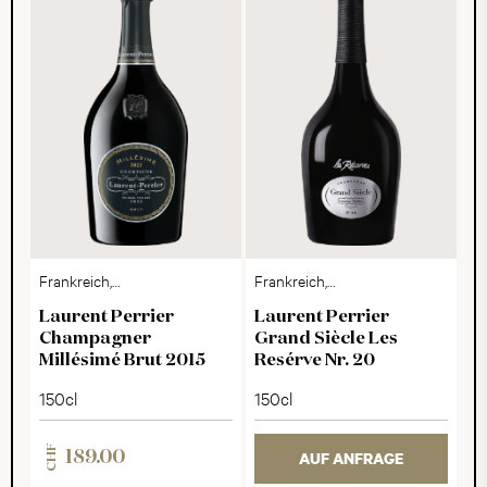
Frankreich,
Frankreich,
Champagne
Champagne
Laurent Perrier
Laurent Perrier
Champagner
Grand Siècle Les
Millésimé Brut 2015
Resérve Nr. 20
150cl
150cl
CHF
189.00
AUF ANFRAGE