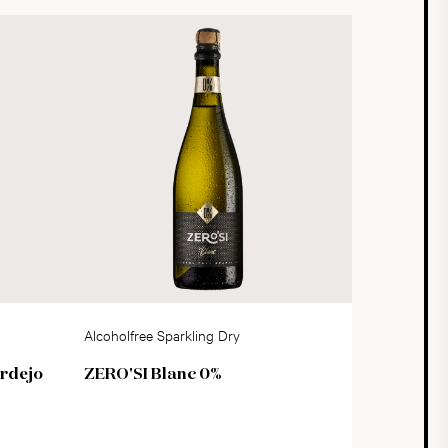
Alcoholfree Sparkling Dry
rdejo
ZERO'SI Blanc 0%