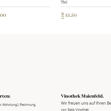
75cl
CHF
.00
13.50
rten:
Vinothek Maienfeld.
Wir freuen uns auf Ihren B
ei Abholung), Rechnung,
von Salis Vinothek