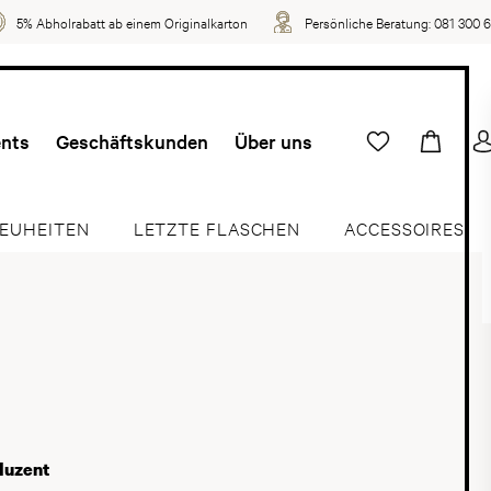
5% Abholrabatt ab einem Originalkarton
Persönliche Beratung:
081 300 
ents
Geschäftskunden
Über uns
EUHEITEN
LETZTE FLASCHEN
ACCESSOIRES
duzent