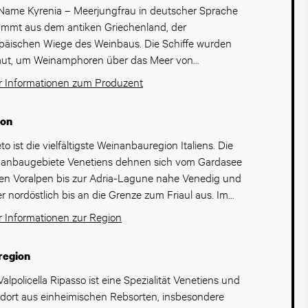
Name Kyrenia – Meerjungfrau in deutscher Sprache
ammt aus dem antiken Griechenland, der
päischen Wiege des Weinbaus. Die Schiffe wurden
ut, um Weinamphoren über das Meer von
chenland nach Italien zu transportieren. Die Seeleute
 Informationen zum Produzent
hten Freude in die Häfen Italiens und sind heute die
igen Zeugen dieser Ära. Jahrhunderte später, wird
ion
Geschichte vom Inhaber des Weinguts Zymé:
stino Gaspari fortgesetzt. Die neue und exklusive
o ist die vielfältigste Weinanbauregion Italiens. Die
linie Kyrenia wird zwanzig Jahre nach der Gründung
anbaugebiete Venetiens dehnen sich vom Gardasee
renommierten Weinguts Zymé ins Leben gerufen,
en Voralpen bis zur Adria-Lagune nahe Venedig und
wei Anforderungen zu entsprechen: einen weiteren
er nordöstlich bis an die Grenze zum Friaul aus. Im
itt in die Zukunft für die Zymé-Weine, in Bezug auf
run der grossen Weinbauregion steht das
 Informationen zur Region
Verfeinerung, Exklusivität und Qualität. Und
olicella-Gebiet, das Heimat der weltberühmten Weine
rseits um die stets wachsende Nachfrage der
one, Ripsso und Valpolicella ist. Auf einer Fläche
region
geniesserinnen und Weingeniesser nach
rund 80'000 Hektaren werden vor allem die Sorten
htbetonten, harmonischen und zugänglichen
anega, Glera und Corvina – die zusammen mit
Valpolicella Ripasso ist eine Spezialität Venetiens und
en zu stillen. Die Weine von Kyrenia drücken sich
inella die Basis für die berühmten Amarone, Ripasso
 dort aus einheimischen Rebsorten, insbesondere
h ihre Leichtigkeit und Beschwingtheit aus. Sie sind