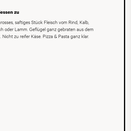
beeren, Pflaumen und Kirschen runden den
vollmundigen Wein ab.
iessen zu
grosses, saftiges Stück Fleisch vom Rind, Kalb,
ch oder Lamm. Geflügel ganz gebraten aus dem
. Nicht zu reifer Käse. Pizza & Pasta ganz klar.