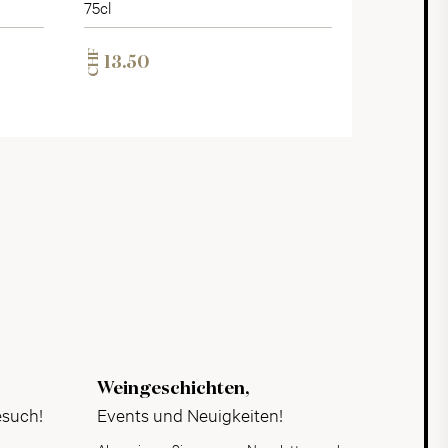
75cl
CHF
13.50
Weingeschichten,
esuch!
Events und Neuigkeiten!