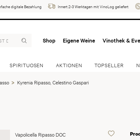
nfache digitale Bezahlung
Innert 2-3 Werktagen mit VinoLog geliefert
Shop
Eigene Weine
Vinothek & Ev
SPIRITUOSEN
AKTIONEN
TOPSELLER
N
asso
Kyrenia Ripasso, Celestino Gaspari
Pro
Vapolicella Ripasso DOC