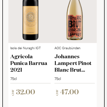
Isola dei Nuraghi IGT
AOC Graubünden
Agricola
Johannes
Punica Barrua
Lampert Pinot
2021
Blanc Brut
2024
75cl
75cl
32.00
47.00
CHF
CHF