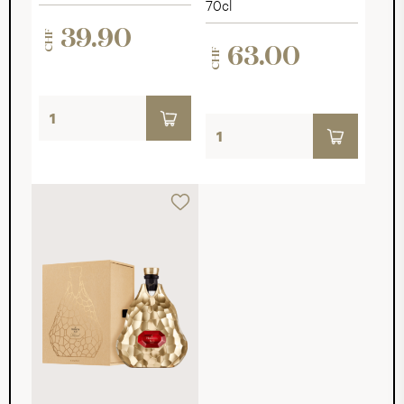
70cl
39.90
CHF
63.00
CHF