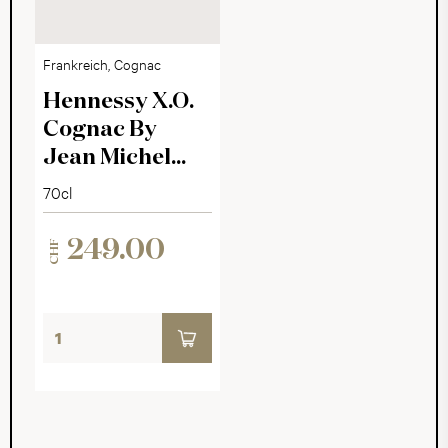
Frankreich, Cognac
Hennessy X.O.
Cognac By
Jean Michel
Othoniel 40°
70cl
249.00
CHF