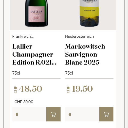
Frankreich,
Niederösterreich
Champagne
Lallier
Markowitsch
Champagner
Sauvignon
Edition R.021
Blanc 2025
Rosé Brut
75cl
75cl
48.50
19.50
CHF
CHF
CHF 59.00