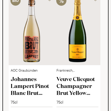
AOC Graubünden
Frankreich,
Champagne
Johannes
Veuve Clicquot
Lampert Pinot
Champagner
Blanc Brut
Brut Yellow
2024
Label
75cl
75cl