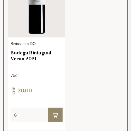
Binissalem DO,
Mallorca
Bodega Biniagual
Veran 2021
75cl
CHF
26.00