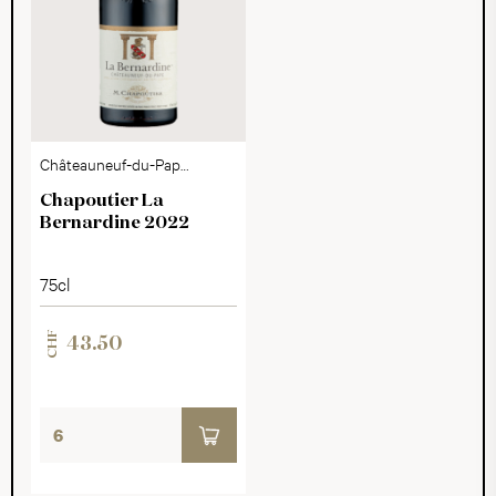
Châteauneuf-du-Pape
AOC
Chapoutier La
Bernardine 2022
75cl
CHF
43.50