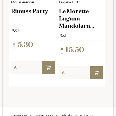
Moussierender
Lugana DOC
Edeltraubensaft
Rimuss Party
Le Morette
Lugana
Mandolara
70cl
2025
75cl
5.30
CHF
15.50
CHF
Startseite
Spirituosen
Whisky
Whisky