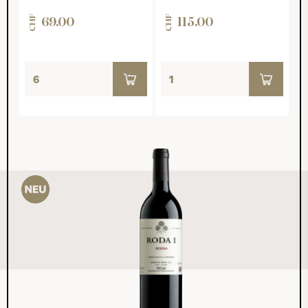
CHF
CHF
69.00
115.00