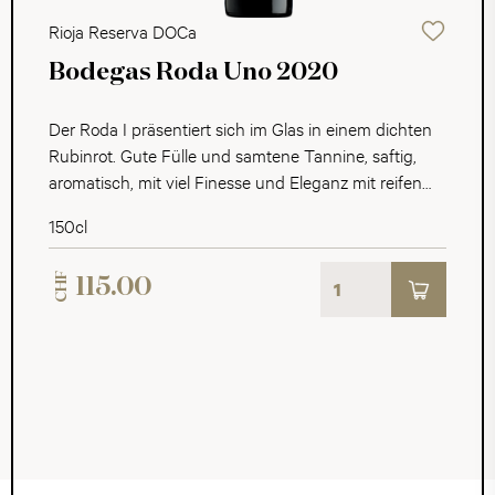
Rioja Reserva DOCa
Bodegas Roda Uno 2020
Der Roda I präsentiert sich im Glas in einem dichten
Rubinrot. Gute Fülle und samtene Tannine, saftig,
aromatisch, mit viel Finesse und Eleganz mit reifen
Brombeeren, Zwetschgen und Cassis. Ein Charmeur
150cl
mit sehr langem und anhaltenedem Finale.
CHF
115.00