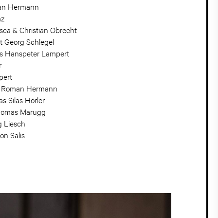
tian Hermann
az
isca & Christian Obrecht
nt Georg Schlegel
rus Hanspeter Lampert
r
pert
ion Roman Hermann
as Silas Hörler
Thomas Marugg
g Liesch
on Salis