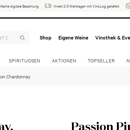
nfache digitale Bezahlung
Innert 2-3 Werktagen mit VinoLog geliefert
Shop
Eigene Weine
Vinothek & Ev
SPIRITUOSEN
AKTIONEN
TOPSELLER
N
sion Chardonnay
ay.
Passion Pi