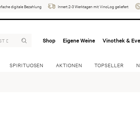
nfache digitale Bezahlung
Innert 2-3 Werktagen mit VinoLog geliefert
Shop
Eigene Weine
Vinothek & Ev
SPIRITUOSEN
AKTIONEN
TOPSELLER
N