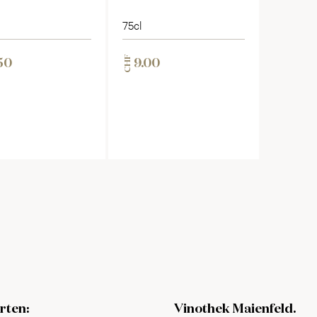
75cl
CHF
50
9.00
rten:
Vinothek Maienfeld.