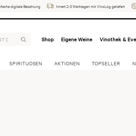
nfache digitale Bezahlung
Innert 2-3 Werktagen mit VinoLog geliefert
Shop
Eigene Weine
Vinothek & Ev
SPIRITUOSEN
AKTIONEN
TOPSELLER
N