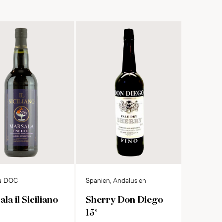
a DOC
Spanien, Andalusien
la il Siciliano
Sherry Don Diego
15°