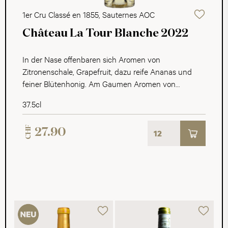
1er Cru Classé en 1855, Sauternes AOC
Château La Tour Blanche 2022
In der Nase offenbaren sich Aromen von
Zitronenschale, Grapefruit, dazu reife Ananas und
feiner Blütenhonig. Am Gaumen Aromen von
Pflaume und Orangenmarmelade kombiniert mit
37.5cl
einer animierenden Säure und komplexen Süsse. Der
Wein endet in einem cremigen, langanhaltenden
CHF
27.90
Abgang.