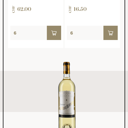
CHF
CHF
62.00
16.50