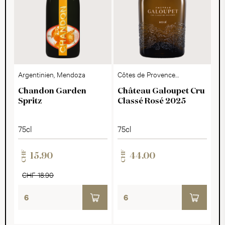
Argentinien, Mendoza
Côtes de Provence
AOC
Chandon Garden
Château Galoupet Cru
Spritz
Classé Rosé 2025
75cl
75cl
CHF
CHF
15.90
44.00
CHF 18.90