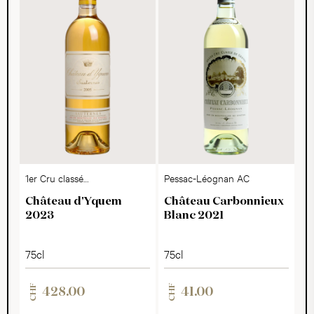
1er Cru classé
Pessac-Léognan AC
Sauternes AOC
Château d'Yquem
Château Carbonnieux
2023
Blanc 2021
75cl
75cl
CHF
CHF
428.00
41.00