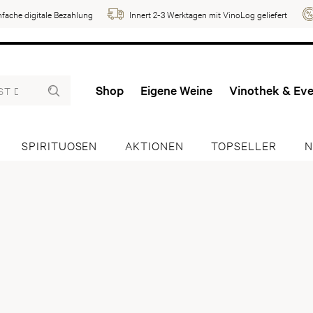
nfache digitale Bezahlung
Innert 2-3 Werktagen mit VinoLog geliefert
Shop
Eigene Weine
Vinothek & Ev
SPIRITUOSEN
AKTIONEN
TOPSELLER
N