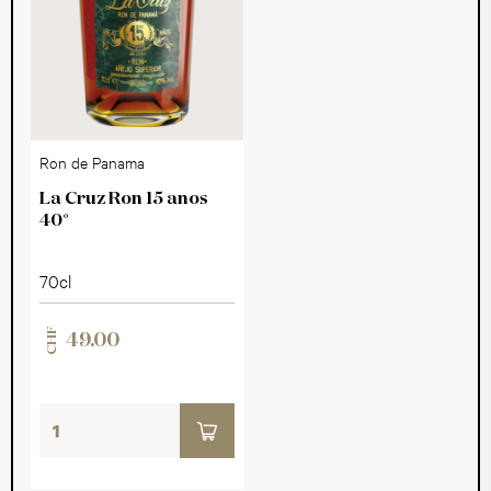
Ron de Panama
La Cruz Ron 15 anos
40°
70cl
CHF
49.00