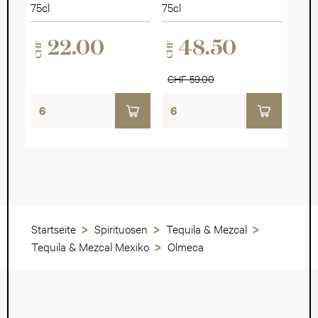
Rosé Brut
75cl
75cl
22.00
48.50
CHF
CHF
CHF 59.00
Startseite
Spirituosen
Tequila & Mezcal
Tequila & Mezcal Mexiko
Olmeca