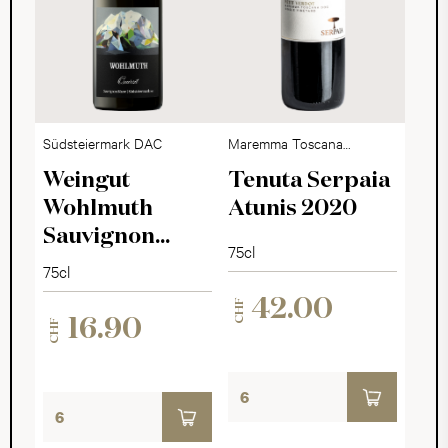
Südsteiermark DAC
Maremma Toscana
DOC
Weingut
Tenuta Serpaia
Wohlmuth
Atunis 2020
Sauvignon
75cl
Blanc Quarzit
75cl
2025
42.00
CHF
16.90
CHF