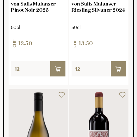
von Salis Malanser
von Salis Malanser
Pinot Noir 2025
Riesling Silvaner 2024
50cl
50cl
CHF
CHF
13.50
13.50