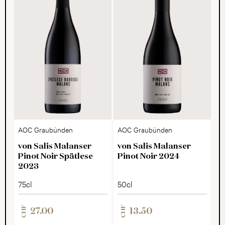
Abgang unterstreicht die elegante Stilistik dieses
Pinot Noir und macht ihn zu einem Wein, der Frucht,
Finesse und Balance auf stilvolle Weise vereint.
AOC Graubünden
AOC Graubünden
von Salis Malanser
von Salis Malanser
Pinot Noir Spätlese
Pinot Noir 2024
2023
75cl
50cl
CHF
CHF
27.00
13.50