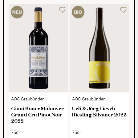
AOC Graubünden
AOC Graubünden
Giani Boner Malanser
Ueli & Jürg Liesch
Grand Cru Pinot Noir
Riesling-Silvaner 2025
2022
75cl
75cl