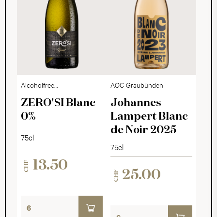
Alcoholfree
AOC Graubünden
Sparkling Dry
ZERO'SI Blanc
Johannes
0%
Lampert Blanc
de Noir 2025
75cl
75cl
13.50
CHF
25.00
CHF