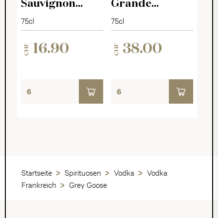
Sauvignon
Grande
Blanc Quarzit
Réserve Brut
75cl
75cl
2025
16.90
38.00
CHF
CHF
Startseite
Spirituosen
Vodka
Vodka
Frankreich
Grey Goose