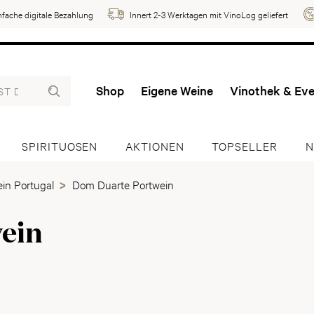
nfache digitale Bezahlung
Innert 2-3 Werktagen mit VinoLog geliefert
Shop
Eigene Weine
Vinothek & Ev
SPIRITUOSEN
AKTIONEN
TOPSELLER
N
in Portugal
Dom Duarte Portwein
ein