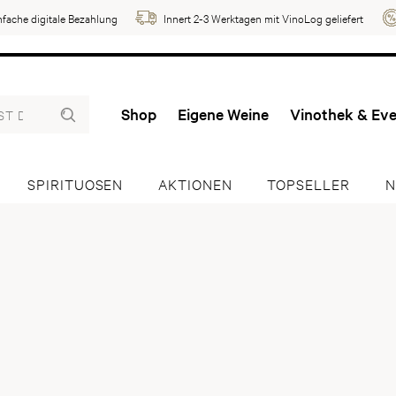
nfache digitale Bezahlung
Innert 2-3 Werktagen mit VinoLog geliefert
Shop
Eigene Weine
Vinothek & Ev
SPIRITUOSEN
AKTIONEN
TOPSELLER
N